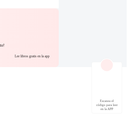
to!
Lee libros gratis en la app
Escanea el
código para leer
en la APP