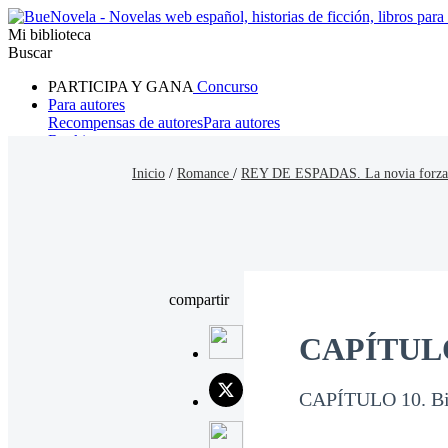
Mi biblioteca
Buscar
PARTICIPA Y GANA
Concurso
Para autores
Recompensas de autores
Para autores
Ranking
Navegar
Inicio
/
Romance
/
REY DE ESPADAS. La novia forza
Novelas
Cuentos Cortos
Todos
Romance
Hombre lobo
Mafia
Sistema
Fantasía
Urbano
LG
compartir
CAPÍTULO 
CAPÍTULO 10. Bi