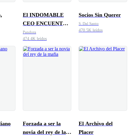
,
El INDOMABLE
Socios Sin Querer
CEO ENCUENTRA
S. Dal Santo
470.5K leídos
EL AMOR
Pandora
474.4K leídos
liano
Forzada a ser la
El Archivo del
novia del rey de la
Placer