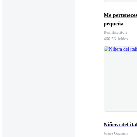
Me perteneces
pequeña
RenliEscritora
466.5K leídos
Niñera del ita
Joana Guzman