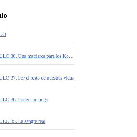
ulo
OGO
JOKER. CAPÍTULO 38. Una matriarca para los Kobayashi
 37. Por el resto de nuestras vidas
O 36. Poder sin rango
O 35. La sangre real