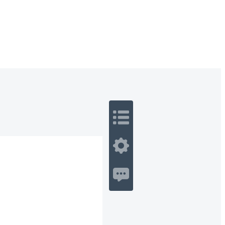
 Romance
Sci-Fi
Guerra
Otros