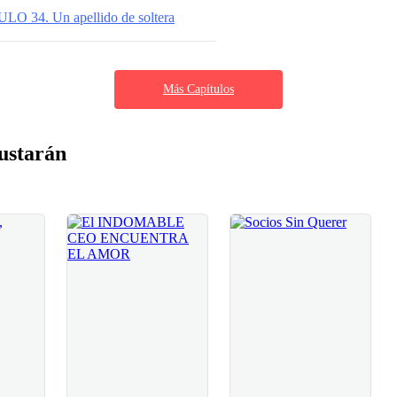
O 34. Un apellido de soltera
Más Capítulos
ustarán