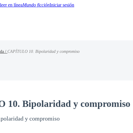
Mundo ficción
Iniciar sesión
da /
CAPÍTULO 10. Bipolaridad y compromiso
BTQ+
YA/TEEN
Paranormal
Misterio/Thriller
Oriental
Juegos
Historia
MM
10. Bipolaridad y compromiso
polaridad y compromiso