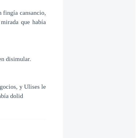
n fingía cansancio,
 mirada que había
en disimular.
gocios, y Ulises le
abía dolid