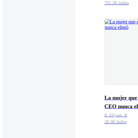
791.2K leídos
La mujer que 
CEO nunca el
K_Ellyane_B
28.3K leídos