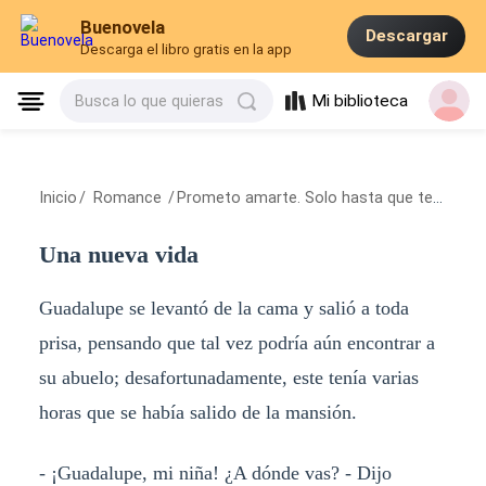
Buenovela
Descargar
Descarga el libro gratis en la app
Mi biblioteca
Busca lo que quieras
Inicio
/
Romance
/
Prometo amarte. Solo hasta que tenga que decirte adiós
Una nueva vida
Guadalupe se levantó de la cama y salió a toda
prisa, pensando que tal vez podría aún encontrar a
su abuelo; desafortunadamente, este tenía varias
horas que se había salido de la mansión.
- ¡Guadalupe, mi niña! ¿A dónde vas? - Dijo