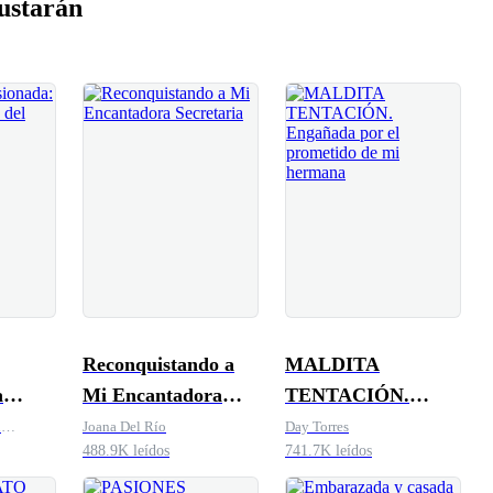
ustarán
Reconquistando a
MALDITA
a
Mi Encantadora
TENTACIÓN.
a del
Secretaria
Engañada por el
l
Joana Del Río
Day Torres
488.9K leídos
741.7K leídos
d
prometido de mi
hermana