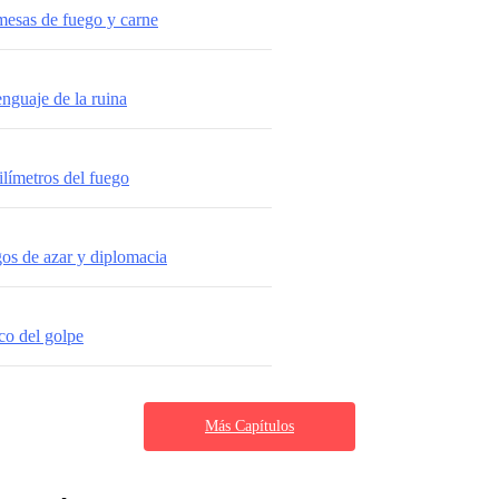
mesas de fuego y carne
enguaje de la ruina
ilímetros del fuego
gos de azar y diplomacia
co del golpe
Más Capítulos