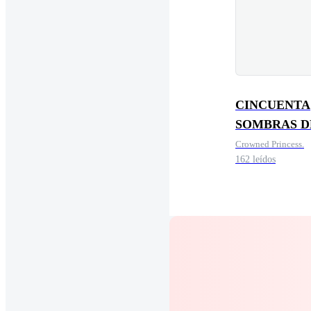
CINCUENTA
SOMBRAS D
DESEOS
Crowned Princess.
162 leídos
PROHIBIDO