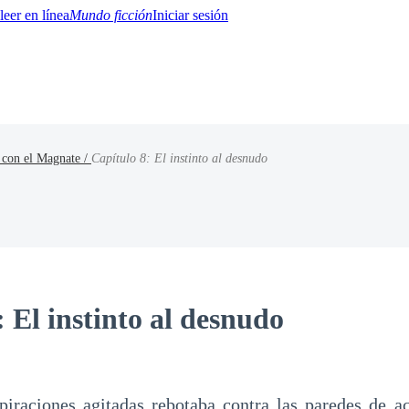
Mundo ficción
Iniciar sesión
 con el Magnate /
Capítulo 8: El instinto al desnudo
BTQ+
YA/TEEN
Paranormal
Misterio/Thriller
Oriental
Juegos
Historia
MM
 El instinto al desnudo
piraciones agitadas rebotaba contra las paredes de a