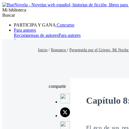
Mi biblioteca
Buscar
PARTICIPA Y GANA
Concurso
Para autores
Recompensas de autores
Para autores
Ranking
Navegar
Inicio
/
Romance
/
Perseguida por el Griego: Mi Noche
Novelas
Cuentos Cortos
Todos
Romance
Hombre lobo
Mafia
Sistema
Fantasía
Urbano
LG
compartir
Capítulo 8:
El eco de sus res