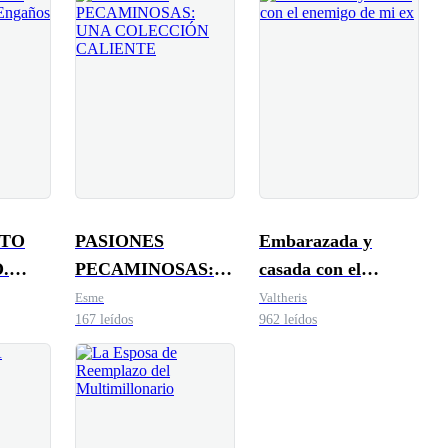
ATO
PASIONES
Embarazada y
.
PECAMINOSAS:
casada con el
Amor
UNA COLECCIÓN
enemigo de mi ex
Esme
Valtheris
167 leídos
962 leídos
CALIENTE