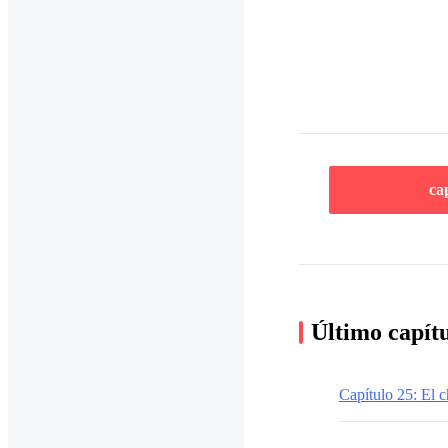
ca
Último capít
Capítulo 25: El c