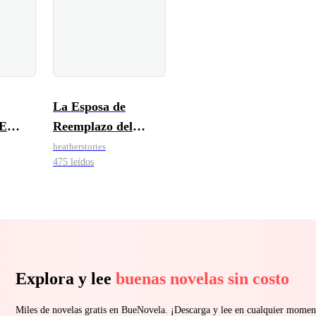
La Esposa de
E
Reemplazo del
Multimillonario
heatherstories
475 leídos
S
Explora y lee
buenas novelas sin costo
Miles de novelas gratis en BueNovela. ¡Descarga y lee en cualquier momen