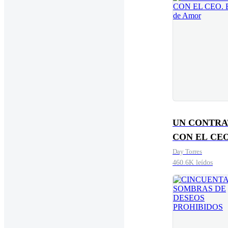
UN CONTR
CON EL CEO
Engaños de 
Day Torres
460.6K leídos