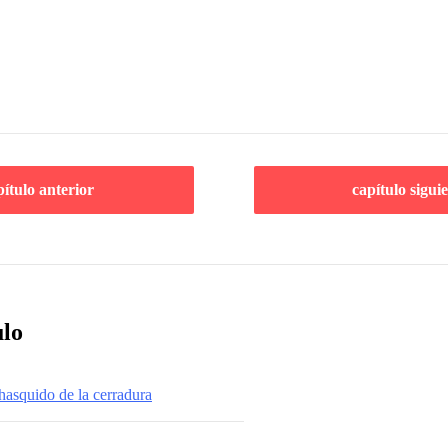
pítulo anterior
capítulo sigui
ulo
hasquido de la cerradura