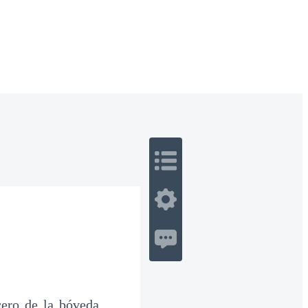
 Romance
Sci-Fi
Guerra
Otros
cero de la bóveda,