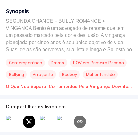
Synopsis
SEGUNDA CHANCE + BULLY ROMANCE +
VINGANÇA Bento é um advogado de renome que tem
um passado marcado pela dor e desilusão. A vingança
planejada por cinco anos é seu único objetivo de vida.
Suas ideias são perversas, sua lista é longa e Sol está no
topo dela. Sol perdeu toda sua família e, no mesmo dia, o
Contemporâneo
Drama
POV em Primeira Pessoa
amor de sua vida. Uma decepção com quem ela menos
esperava a jogou numa espiral de autodestruição, com
Bullying
Arrogante
Badboy
Mal-entendido
Bento no centro de tudo. Quando as mentiras caírem por
terra, quem estará certo? Pode o desejo superar a
Reencontro
De Inimigos a Amantes
O Que Nos Separa: Corrompidos Pela Vingança Download gratuito de Novelas Online em PDF
vingança?
Compartilhar os livros em: