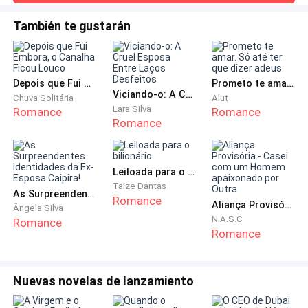
sentimentos que dividiam minha mente e me
claro. “Ame ela, ela é sua mãe, sempre será.” As pessoas
sufocavam, eu me soltei e me deixei ser tomada pelo
não entendem sua dor enquanto elas mesmas não a
También te gustarán
sentem, e é isso. Entendi isso. Minha mãe é uma pessoa, e
frio da noite, e para uma morte silenciosa e
eu outra. Nunca vou perdoá-la, não preciso mais dela, e não
reconfortante, a tão sonhada paz, algo muito melhor
a quero perto, porque essa é a coisa certa e saudável,
do que eu imaginava que teria depois de todos os
Depois que Fui Embora, o Canalha Ficou Louco
Prometo te amar. Só até ter que dizer adeus
meus pecados.
Viciando-o: A Cruel Esposa Entre Laços Desfeitos
Chuva Solitária
Alut
Lara Silva
Romance
Romance
Romance
1
SOL
Leiloada para o bilionário
Taize Dantas
As Surpreendentes Identidades da Ex-Esposa Caipira!
2022
Romance
Aliança Provisória - Casei com um Homem apaixonado por Outra
Ângela Silva
N.A.S.C
Romance
Você é o único que eu queria poder esquecer
Romance
O único que eu adoraria não perdoar
Nuevas novelas de lanzamiento
E apesar de você partir meu coração