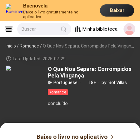
Buenovela
Baixar
Baixe o livro gratuitamente no
aplicativo
Minha biblioteca
Buscar...
Inicio /
Romance
/
O Que Nos Separa: Corrompidos Pela Vingança
Last Updated: 2025-07-29
O Que Nos Separa: Corrompidos
Pela Vingança
Portuguese
·
18+
·
by: Sol Villas
Romance
concluído
Baixe o livro no aplicativo