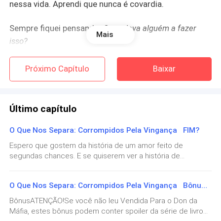
nessa vida. Aprendi que nunca é covardia.
Sempre fiquei pensando:
O que leva alguém a fazer
Mais
isso?
O que poderia deixar uma pessoa tão cega de dor que
Próximo Capítulo
Baixar
não consegue ver mais nada além do que a feriu.
Olhando ao redor, aos rostos que um dia amei, mas
Último capítulo
hoje odeio. Todas as faces que me mataram. Antes
que eu pulasse dali, eu tive a certeza que todos
O Que Nos Separa: Corrompidos Pela Vingança FIM?
podem chegar à mesma conclusão que eu:
você só
Espero que gostem da história de um amor feito de
precisa permitir que te quebrem do jeito certo.
segundas chances. E se quiserem ver a história de
Jaz+Sami e Fred+ Sarah me deixe saber. Em todas as
redes socais sou autorasolvillas.
Eu tinha um professor na faculdade que sempre dizia
O Que Nos Separa: Corrompidos Pela Vingança Bônus: 1/2/3
que o homicídio é o único crime que todos podem
BônusATENÇÃO!Se você não leu Vendida Para o Don da
cometer, e eu, novata, não entendia. Ele dizia que os
Máfia, estes bônus podem conter spoiler da série de livros
demais crimes precisam que o agente tenha um