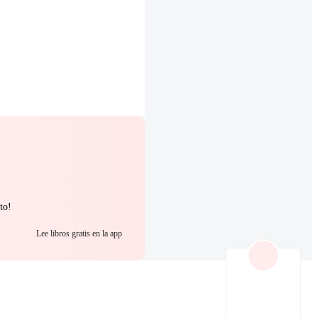
to!
Lee libros gratis en la app