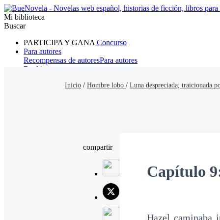
Mi biblioteca
Buscar
PARTICIPA Y GANA
Concurso
Para autores
Recompensas de autores
Para autores
Ranking
Navegar
Inicio
/
Hombre lobo
/
Luna despreciada; traicionada po
Novelas
Cuentos Cortos
Todos
Romance
Hombre lobo
Mafia
Sistema
Fantasía
Urbano
LG
compartir
Capítulo 9
Hazel caminaba j