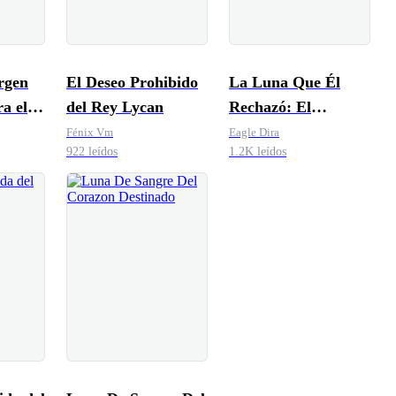
rgen
El Deseo Prohibido
La Luna Que Él
a el
del Rey Lycan
Rechazó: El
Arrepentimiento de
Fénix Vm
Eagle Dira
922 leídos
1.2K leídos
un Alfa