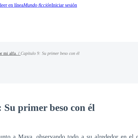
Mundo ficción
Iniciar sesión
r mi alfa. /
Capítulo 9: Su primer beso con él
BTQ+
YA/TEEN
Paranormal
Misterio/Thriller
Oriental
Juegos
Historia
MM
: Su primer beso con él
unto a Maya, observando todo a su alrededor en el ca