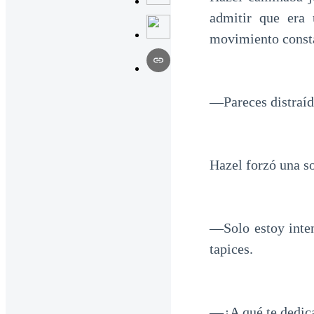
admitir que era
movimiento constan
—Pareces distraíd
Hazel forzó una so
—Solo estoy inten
tapices.
—¿A qué te dedica