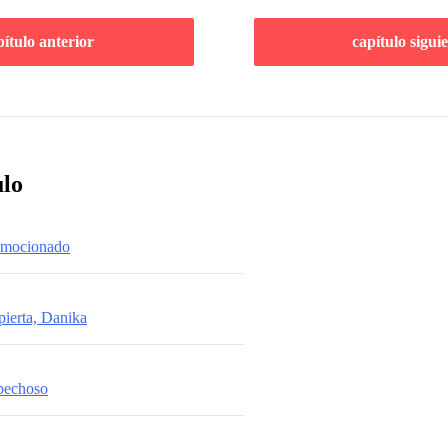
pítulo anterior
capítulo sigui
ulo
nmocionado
pierta, Danika
spechoso