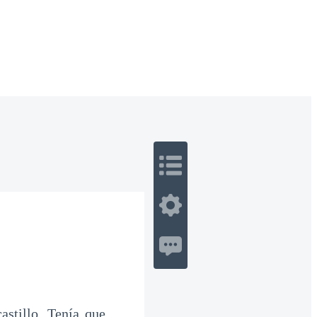
 Romance
Sci-Fi
Guerra
Otros
stillo. Tenía que