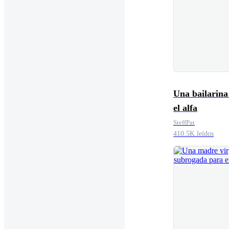
Una bailarina
el alfa
SteffPat
410.5K leídos