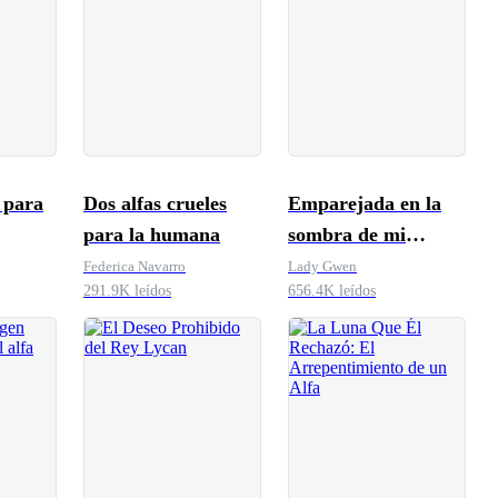
 para
Dos alfas crueles
Emparejada en la
para la humana
sombra de mi
hermana
Federica Navarro
Lady Gwen
291.9K leídos
656.4K leídos