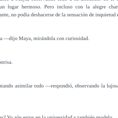
 un lugar hermoso. Pero incluso con la alegre cha
te, no podía deshacerse de la sensación de inquietud e
a —dijo Maya, mirándola con curiosidad.
nrisa.
tando asimilar todo —respondió, observando la lujos
s? Yo aún estoy en la universidad y también modelo