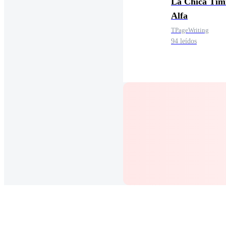
La Chica Tím
Alfa
TPageWriting
94 leídos