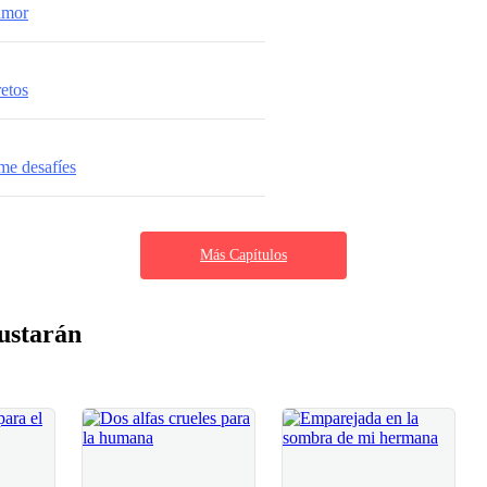
amor
retos
me desafíes
Más Capítulos
ustarán