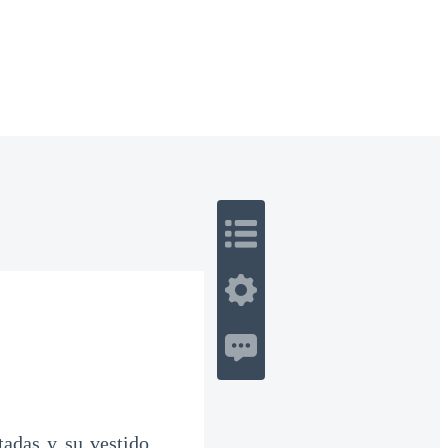
 Romance
Sci-Fi
Guerra
Otros
tadas y su vestido