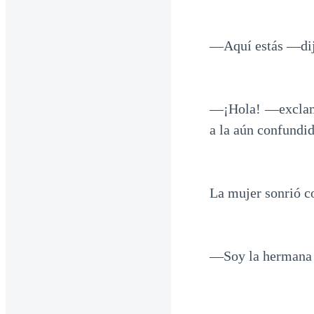
—Aquí estás —dijo
—¡Hola! —exclamó
a la aún confundid
La mujer sonrió c
—Soy la hermana d