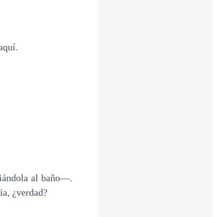
aquí.
iándola al baño—.
ia, ¿verdad?