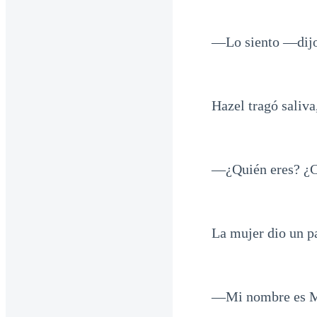
—Lo siento —dijo,
Hazel tragó saliva
—¿Quién eres? ¿C
La mujer dio un pa
—Mi nombre es Ma