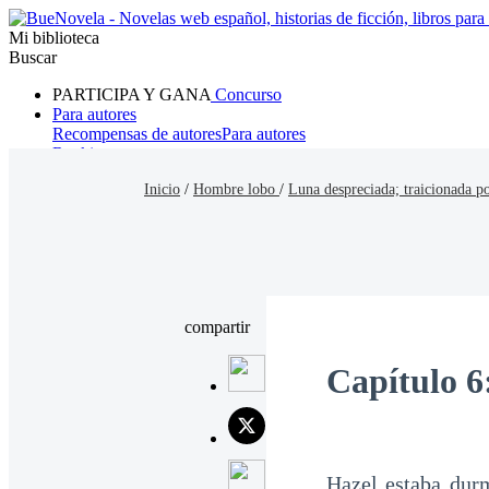
Mi biblioteca
Buscar
PARTICIPA Y GANA
Concurso
Para autores
Recompensas de autores
Para autores
Ranking
Navegar
Inicio
/
Hombre lobo
/
Luna despreciada; traicionada po
Novelas
Cuentos Cortos
Todos
Romance
Hombre lobo
Mafia
Sistema
Fantasía
Urbano
LG
compartir
Capítulo 6
Hazel estaba durm