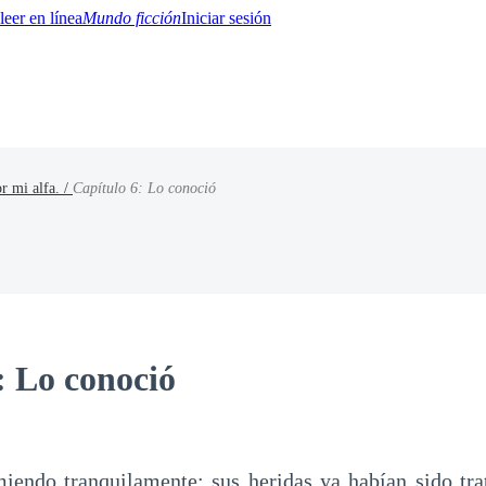
Mundo ficción
Iniciar sesión
r mi alfa. /
Capítulo 6: Lo conoció
BTQ+
YA/TEEN
Paranormal
Misterio/Thriller
Oriental
Juegos
Historia
MM
: Lo conoció
iendo tranquilamente; sus heridas ya habían sido tra