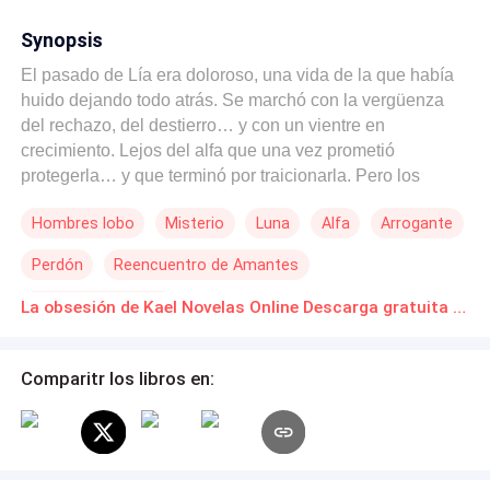
Synopsis
El pasado de Lía era doloroso, una vida de la que había
huido dejando todo atrás. Se marchó con la vergüenza
del rechazo, del destierro… y con un vientre en
crecimiento. Lejos del alfa que una vez prometió
protegerla… y que terminó por traicionarla. Pero los
secretos nunca duermen, y las heridas del pasado jamás
Hombres lobo
Misterio
Luna
Alfa
Arrogante
cicatrizan del todo. Ahora, Kael ha regresado. Oscuro,
silencioso y cambiado. Ya no es solo el alfa de una
Perdón
Reencuentro de Amantes
manada en guerra, sino un hombre consumido por una
misión: erradicar a quienes corrompieron su hogar y
Huida con un Bebé
La obsesión de Kael Novelas Online Descarga gratuita de PDF
amenazan con destruir lo único que alguna vez amó.
Para Lía, su presencia trae a la superficie sentimientos
que juró enterrar. Para Kael, su obsesión va más allá del
Comparitr los libros en:
amor: es redención, es culpa, es necesidad. Pero
mientras un enemigo acecha, decidido a terminar lo que
empezó años atrás, Kael deberá decidir hasta dónde está
dispuesto a llegar para proteger a la familia que nunca