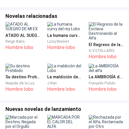
un instante, y el recuerdo la arrastró.
Novelas relacionadas
El día del rechazo y su voz firme al mencionar las
palabras frente al Consejo en aquella fría sala. El
temblor de sus manos por proteger su vientre al
ATADO AL SUEGRO DE MI EX
La humana curvy del rey Lobo
saber que ya no estaba sola… y que él nunca lo sabría.
Reign Babs
Lizzy Bennet
El Regreso de la Esclava: Destronando al Alfa
Hombre lobo
Hombre lobo
G.V.STELLARIS
Volvió a abrir los ojos y su expresión se endureció.No
Hombre lobo
era aquella loba quebrada, no debía temer, porque era
madre.. y tenía vidas que proteger.
Su destino Prohibido.
La maldición del Lobo
La AMBROSÍA del alfa
Náyade de la Luz
J Ran
Franyelis Pulido
Kael giró la cabeza sin saber porque... Su lobo la sintió
Hombre lobo
Hombre lobo
Hombre lobo
primero y cuando fue consciente, su cuerpo se tensó
y dejó que su Lobo tomara los pasos, que guiara su
cuerpo hasta que a lo lejos logró ver como salía
Nuevas novelas de lanzamiento
detrás de los Árboles y se detuvo inmediatamente,
congelado en el lugar.