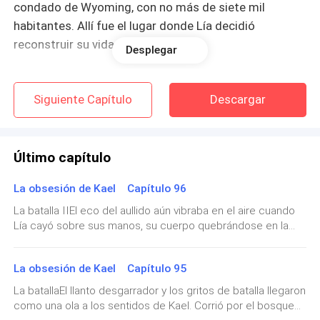
condado de Wyoming, con no más de siete mil
habitantes. Allí fue el lugar donde Lía decidió
reconstruir su vida.
Desplegar
En Hartville era conocida como una madre soltera,
amable y reservada, que vivía en una bonita cabaña
Siguiente Capítulo
Descargar
cercana al bosque donde tenía su escuela canil… la
adiestradora de perros del lugar, alguien en quien
confiaban incluso los oficiales locales para trabajar
Último capítulo
con canes de búsqueda.
La obsesión de Kael Capítulo 96
Sus tres hijos crecían sin saber que no eran del todo
La batalla IIEl eco del aullido aún vibraba en el aire cuando
Lía cayó sobre sus manos, su cuerpo quebrándose en la
humanos. Para ellos, su madre solo era una mujer
transformación. El dolor de los huesos alargándose y el
fuerte, con un oído agudo para detectar sus
crujido de la piel cediendo fue breve, casi instantáneo por la
mentiras… y un vínculo especial con los animales.
La obsesión de Kael Capítulo 95
adrenalina que la quemaba por dentro. En menos de un
suspiro, la loba de pelaje oscuro tomó su lugar, los ojos
La batallaEl llanto desgarrador y los gritos de batalla llegaron
Así había logrado regresar a la vida, comenzar de
brillando como brasas en la penumbra.A su lado, Fatia se
como una ola a los sentidos de Kael. Corrió por el bosque
había lanzado con la misma rapidez. Su loba, más clara y
nuevo, ser alguien otra vez y se había mantenido a