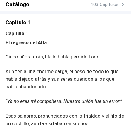
dejó de pertenecerle. En un mundo donde lo salvaje se
Catálogo
103 Capítulos
esconde bajo la piel, ¿puede el amor sobrevivir al
silencio, la traición… y la sangre?
Capítulo 1
Capítulo 1
El regreso del Alfa
Cinco años atrás, Lía lo había perdido todo.
Aún tenía una enorme carga, el peso de todo lo que
había dejado atrás y sus seres queridos a los que
había abandonado.
“Ya no eres mi compañera. Nuestra unión fue un error.”
Esas palabras, pronunciadas con la frialdad y el filo de
un cuchillo, aún la visitaban en sueños.