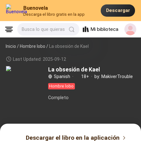
Buenovela
Descargar
Descarga el libro gratis en la app
Mi biblioteca
Busca lo que quieras
Inicio /
Hombre lobo
/
La obsesión de Kael
Last Updated: 2025-09-12
La obsesión de Kael
Spanish
·
18+
·
by: MakiverTrouble
Hombre lobo
Completo
Descargar el libro en la aplicación