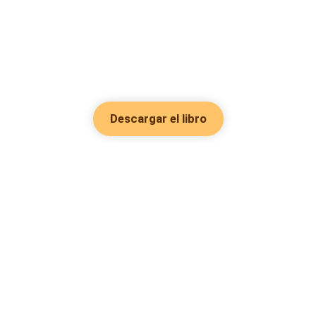
Descargar el libro
Hot Genres
Romance
Recursos
Hombre lobo
Palabras clave
Redes Sociales
Mafia
Búsquedas calientes