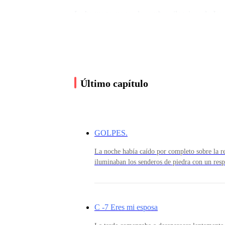
La hermana menor, la sombra silenciosa de Jessi
inicio: Aurora debía casarse con Jacobo, conceb
escándalos; los Alarcon no permitirían jamás que
pretendía blindar el acuerdo de cualquier “debi
Último capítulo
Después, como siempre, el dinero, el poder y la
Aurora intentó negarse. Lloró, suplicó, gritó q
GOLPES.
libertad tenía un precio, y ese precio era un hijo
La noche había caído por completo sobre la r
iluminaban los senderos de piedra con un resp
viento. Las fuentes continuaban murmurando c
Si se rehusaba, se quedaría atrapada para siempr
las rosas impregnaba el ambiente, creando una
siempre había estado de su lado luchaba contra 
habría pensado que aquella mansión era un re
gastos si Aurora aceptaba el matrimonio. De lo
detrás de aquellas paredes convivían el interé
C -7 Eres mi esposa
cada palabra podía convertirse en un arma.Au