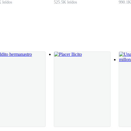
 leídos
525.5K leídos
990.1K
peligrosa—. En el Hotel The Plaza, en Nueva York. Te espero a las 22
acob. Una sonrisa mínima, sin humor.
r todas.
ntuvo firme.