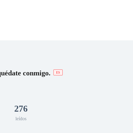
 Romance
Sci-Fi
Guerra
Otros
quédate conmigo.
ES
276
leídos