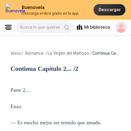
Buenovela
Descargar
Descarga el libro gratis en la app
Mi biblioteca
Busca lo que quieras
Inicio
/
Romance
/
La Virgen del Mafioso
/
Continua Capítulo 2... /2
Continua Capítulo 2... /2
Parte 2...
Enzo
— Es mucho mejor ser temido que amado.