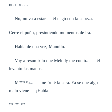
nosotros...
— No, no va a estar — él negó con la cabeza.
Cerré el puño, presintiendo momentos de ira.
— Habla de una vez, Manollo.
— Voy a resumir lo que Melody me contó... — él
levantó las manos.
— M****a... — me froté la cara. Ya sé que algo
malo viene — ¡Habla!
** ** **