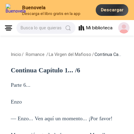
Buenovela
Descargar
Descarga el libro gratis en la app
Mi biblioteca
Busca lo que quieras
Inicio
/
Romance
/
La Virgen del Mafioso
/
Continua Capítulo 1... /6
Continua Capítulo 1... /6
Parte 6...
Enzo
— Enzo... Ven aquí un momento... ¡Por favor!