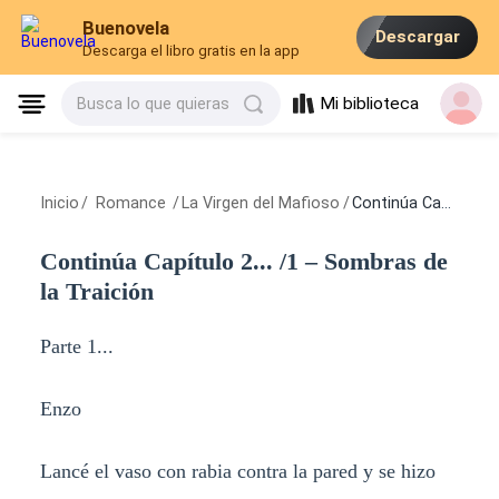
Buenovela
Descargar
Descarga el libro gratis en la app
Mi biblioteca
Busca lo que quieras
Inicio
/
Romance
/
La Virgen del Mafioso
/
Continúa Capítulo 2... /1 – Sombras de la Traición
Continúa Capítulo 2... /1 – Sombras de
la Traición
Parte 1...
Enzo
Lancé el vaso con rabia contra la pared y se hizo