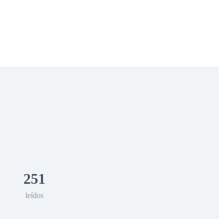
 Romance
Sci-Fi
Guerra
Otros
251
leídos