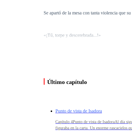
Se apartó de la mesa con tanta violencia que su 
«¡Tú, torpe y descerebrada...!»
«Lo siento mucho, déjeme...» Saqué las serville
La bofetada me resonó en la mejilla izquierda, l
Último capítulo
golpe, las servilletas se me resbalaron de los de
Durante un segundo de aturdimiento, el mundo s
Punto de vista de Isadora
ruido volvió a invadirlo todo.
Capítulo 4Punto de vista de IsadoraAl día sig
figuraba en la carta. Un enorme rascacielos qu