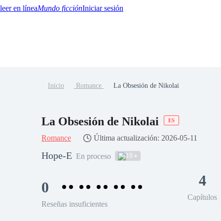
Mundo ficción
Iniciar sesión
Inicio
Romance
La Obsesión de Nikolai
BTQ+
YA/TEEN
Paranormal
Misterio/Thriller
Oriental
Juegos
Historia
MM
La Obsesión de Nikolai
ES
Romance
Última actualización: 2026-05-11
Hope-E
18
En proceso
4
0
Capítulos
Reseñas insuficientes