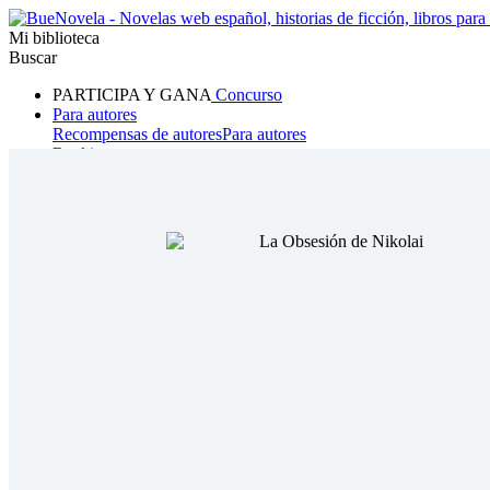
Mi biblioteca
Buscar
PARTICIPA Y GANA
Concurso
Para autores
Recompensas de autores
Para autores
Ranking
Navegar
Novelas
Cuentos Cortos
Todos
Romance
Hombre lobo
Mafia
Sistema
Fantasía
Urbano
LG