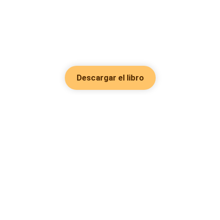
Descargar el libro
Hot Genres
Romance
Recursos
Hombre lobo
Palabras clave
Redes Sociales
Mafia
Búsquedas calientes