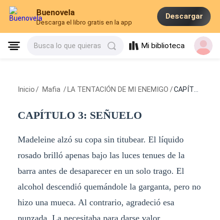
Buenovela
Descargar
Descarga el libro gratis en la app
Mi biblioteca
Busca lo que quieras
Inicio
/
Mafia
/
LA TENTACIÓN DE MI ENEMIGO
/
CAPÍTULO 3: SEÑUELO
CAPÍTULO 3: SEÑUELO
Madeleine alzó su copa sin titubear. El líquido
rosado brilló apenas bajo las luces tenues de la
barra antes de desaparecer en un solo trago. El
alcohol descendió quemándole la garganta, pero no
hizo una mueca. Al contrario, agradeció esa
punzada. La necesitaba para darse valor.