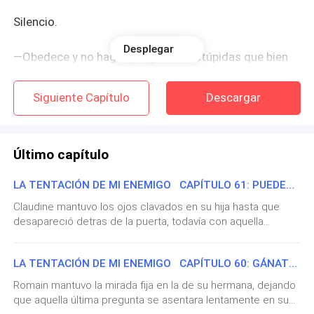
Silencio.
Desplegar
—Obedece y no hagas preguntas estúpidas que bien
sabes me fastidian la paciencia —mordió unos
instantes después.
Siguiente Capítulo
Descargar
Ella se levantó despacio, observando el vestido como
si fuera un objeto extraño.
Último capítulo
—¿Por qué has escogido tú el vestido y por qué tiene
LA TENTACIÓN DE MI ENEMIGO CAPÍTULO 61: PUEDES ESTAR TRANQUILA
que ser blanco?
Claudine mantuvo los ojos clavados en su hija hasta que
desapareció detras de la puerta, todavía con aquella
Su hermano la miró con una mezcla de frialdad y
expresión maternal que había adoptado durante los últimos
minutos de la conversación. Sin embargo, apenas se
exasperación que no necesitaba explicación.
LA TENTACIÓN DE MI ENEMIGO CAPÍTULO 60: GÁNATE SU CONFIANZA
quedaron solos, la expresión fue sustituida por una de rabia
e indignación. Y, por último, la expresión se tornó
Romain mantuvo la mirada fija en la de su hermana, dejando
—Haz lo que se te pide, Madeleine.
preocupada. Esperó unos segundos, asegurándose de que
que aquella última pregunta se asentara lentamente en su
su hija se hubiera alejado lo suficiente antes de volverse