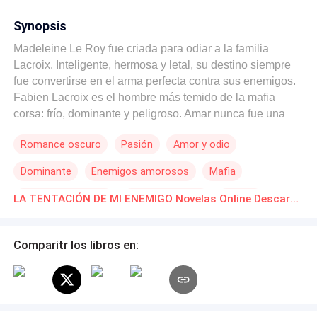
Synopsis
Madeleine Le Roy fue criada para odiar a la familia
Lacroix. Inteligente, hermosa y letal, su destino siempre
fue convertirse en el arma perfecta contra sus enemigos.
Fabien Lacroix es el hombre más temido de la mafia
corsa: frío, dominante y peligroso. Amar nunca fue una
opción. Para él, las mujeres siempre fueron solamente
Romance oscuro
Pasión
Amor y odio
una diversión... hasta que la conoció a ella y se convirtió
en su obsesión, su tentación. Un matrimonio impuesto.
Dominante
Enemigos amorosos
Mafia
Dos enemigos que deberían odiarse. Un deseo prohibido
que amenaza con romper todas las reglas. En un mundo
Matrimonio Exprés
De Odio al Amor
Erótico
LA TENTACIÓN DE MI ENEMIGO Novelas Online Descarga gratuita de PDF
donde la traición se paga con sangre, el amor puede ser
el crimen más mortal de todos.
Comparitr los libros en: