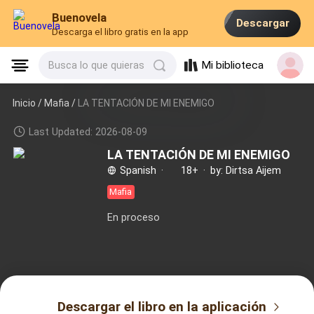
Buenovela
Descargar
Descarga el libro gratis en la app
Mi biblioteca
Busca lo que quieras
Inicio /
Mafia
/
LA TENTACIÓN DE MI ENEMIGO
Last Updated: 2026-08-09
LA TENTACIÓN DE MI ENEMIGO
Spanish
·
18+
·
by: Dirtsa Aijem
Mafia
En proceso
Descargar el libro en la aplicación