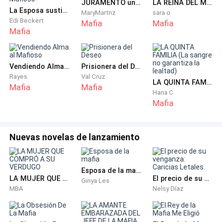
JURAMENTO una venganza...
LA REINA DEL MAFIOSO
La Esposa sustituta Del Mafioso
MaryMartnz
sara o
—Vamos a tu boda.
Edi Beckert
Mafia
Mafia
Mafia
Madeleine no reaccionó de inmediato.
Vendiendo Alma al Mafioso
Prisionera del Deseo
Las palabras de su madre quedaron suspendidas en el
Rayes
Val Cruz
LA QUINTA FAMILIA (La sangre no garantiza la lealtad)
aire como algo irreal, imposible de asimilar.
Mafia
Mafia
Hana C
Mafia
De repente, una risa baja brotó de sus labios, pues
pensó que se trataba de una mala broma.
Nuevas novelas de lanzamiento
—¿Mi… boda? —repitió, apenas.
Su madre sostuvo su mirada con serenidad.
Esposa de la mafia
LA MUJER QUE COMPRÓ A SU VERDUGO
El precio de su venganza: Caricias Letales.
Ginya Les
MBA
Nelsy Díaz
—Sí, Madeleine. Tu boda.
Miró fijamente a su madre buscando una grieta, un