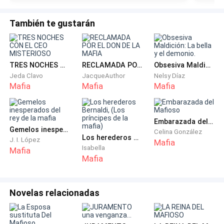
Los tres estaban vestidos como si asistieran a la
También te gustarán
celebración más importante del año. Él con un traje
impecable. Su madre con un traje elegante que no
usaba para cenas comunes y su cuñada... bueno,
TRES NOCHES CON EL CEO MISTERIOSO
RECLAMADA POR EL DON DE LA MAFIA
Obsesiva Maldición: La bella y el demonio.
estaba segura de que Romain también le había
Jeda Clavo
JacqueAuthor
Nelsy Díaz
escogido la ropa.
Mafia
Mafia
Mafia
Madeleine miró a su hermano y luego a su madre, una
pregunta contenida en los ojos.
Embarazada del Mafioso
Gemelos inesperados del rey de la mafia
Celina González
Los herederos Bernaldi, (Los príncipes de la mafia)
J. I. López
Mafia
—¿Qué es todo esto?
Isabella
Mafia
Mafia
Su madre avanzó un paso, tranquila, serena. Le
acomodó un mechón de cabello detrás de la oreja con
Novelas relacionadas
un gesto casi afectuoso.
Y entonces dijo, con absoluta calma: