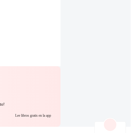
to!
Lee libros gratis en la app