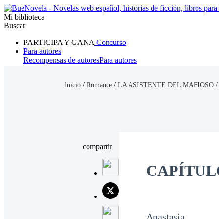
Mi biblioteca
Buscar
PARTICIPA Y GANA
Concurso
Para autores
Recompensas de autores
Para autores
Ranking
Navegar
Inicio
/
Romance
/
LA ASISTENTE DEL MAFIOSO 
Novelas
Cuentos Cortos
Todos
Romance
Hombre lobo
Mafia
Sistema
Fantasía
Urbano
LG
compartir
CAPÍTULO 
Anastasia.