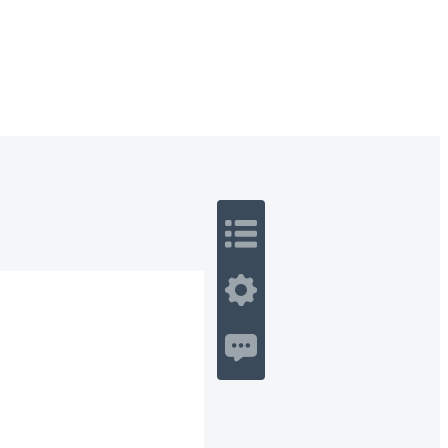
 Romance
Sci-Fi
Guerra
Otros