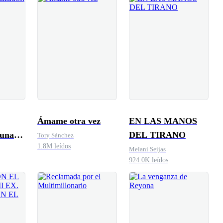
Ámame otra vez
EN LAS MANOS
 una
DEL TIRANO
Tory Sánchez
1.8M leídos
Melani Seijas
924.0K leídos