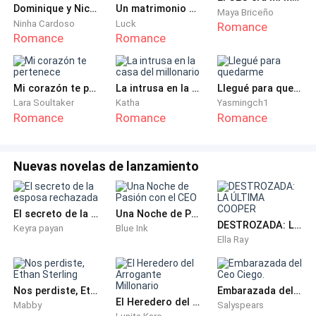
Se levantó de la cama tirando de las cobijas que
Dominique y Nicolás te invitan a su boda.
Un matrimonio por desesperación con mi cuñado
Maya Briceño
Ninha Cardoso
Luck
cubrían su cuerpo curvilíneo. Con rapidez, se quitó la
Romance
Romance
Romance
camisa de tirantes que cubría sus pechos generosos
y observó las puntas rosadas.
Mi corazón te pertenece
La intrusa en la casa del millonario
Llegué para quedarme
Con temor, respirando de manera superficial y sin
Lara Soultaker
Katha
Yasmingch1
perder detalle del gesto, llevó las manos a sus pechos
Romance
Romance
Romance
y se los apretó. El gesto se le deformó, sus párpados
se entornaron y su boca se abrió en una mueca de
Nuevas novelas de lanzamiento
dolor, mientras apretaba sus dientes. No perdió de
vista esas gotas gruesas y copiosas que salieron de
sus pezones y se deslizaron por la curvatura hasta
El secreto de la esposa rechazada
Una Noche de Pasión con el CEO
DESTROZADA: LA ÚLTIMA COOPER
caer en su abdomen.
Keyra payan
Blue Ink
Ella Ray
Gimió aterrada y no pudo más.
Nos perdiste, Ethan Sterling
Embarazada del Ceo Ciego.
Corrió hacia la ducha, y se bañó con tal rapidez que no
El Heredero del Arrogante Millonario
Mabby
Salyspears
supo si se enjuagó el cabello bien. Al salir, se vistió