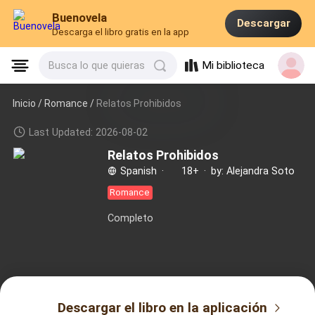
Buenovela
Descargar
Descarga el libro gratis en la app
Mi biblioteca
Busca lo que quieras
Inicio /
Romance
/
Relatos Prohibidos
Last Updated: 2026-08-02
Relatos Prohibidos
Spanish
·
18+
·
by: Alejandra Soto
Romance
Completo
Descargar el libro en la aplicación