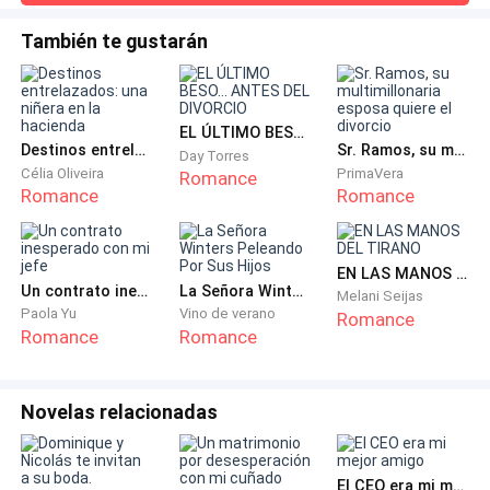
chiquillo, al que más de una vez cuidé, trabajando en
bastante sana con su cuerpo y no se castigaba
complacer a hombres sin prejuicios por tan poco.Y cuando
También te gustarán
cuando necesitaba aliviarse. Era una mujer de
creé el sitio web, no dudé en proponerle convertirse en mi
repartidor. No tenía mucho por ofrecerle, pero era mejor
pensamiento moderno, claro, pero tenía su límite y
tener algo que seguir viviendo en tan
estaba por alcanzarlo…
EL ÚLTIMO BESO... ANTES DEL DIVORCIO
Destinos entrelazados: una niñera en la hacienda
Sr. Ramos, su multimillonaria esposa quiere el divorcio
Day Torres
Palpó sus pechos desde el borde. Le dolían y se
Célia Oliveira
PrimaVera
Romance
Romance
Romance
sentían más pesados que nunca, además, se habían
hinchado. Bajó la cabeza y sus ojos se perdieron en
esos pequeños círculos mojados que coronaban
EN LAS MANOS DEL TIRANO
encima de sus pezones sensibles.
Un contrato inesperado con mi jefe
La Señora Winters Peleando Por Sus Hijos
Melani Seijas
Paola Yu
Vino de verano
Romance
Sus ojos se abrieron al comprender lo que estaba
Romance
Romance
viendo.
Novelas relacionadas
―¡No! ―exclamó apurada, con la garganta cerrada y el
corazón galopándole, golpeando el esternón.
El CEO era mi mejor amigo