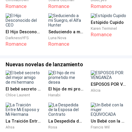
contra la fría encimera de mármol de la cocina. Sus
Romance
Romance
Romance
fuertes manos bajaron sus pantalones de yoga y el
tanga empapado de un solo tirón brutal, dejando al
Estúpido Cupido
descubierto su culo desnudo y su coño brillante.
Karen Terminel
Emma tembló, su anillo de matrimonio captando la
El Hijo Desconocido del CEO
Seduciendo a mi Suegro, el Alfa Hunter
Romance
DarknessYFS
Luna Nova
luz mientras se agarraba al borde de la encimera.
Romance
Romance
—Joder… mira ese coño de casada —gruñó Jax,
pasando dos dedos gruesos por sus hinchados labios
Nuevas novelas de lanzamiento
—. Está absolutamente empapado, chorreando para la
polla de otro hombre. Qué zorra tan sucia eres, Emma.
Tu marido se fue hace treinta minutos y ya estás
ESPOSOS POR VENGANZA
El bebé secreto del mejor amigo de mi hermano
El hijo de mi prometido me desea
Alicia
inclinada como una puta para su mejor amigo.
Chloe Laurent
Hanabi
Emma gimió fuerte, empujando desesperadamente
contra su mano. La vergüenza le ardía en las mejillas,
La Traición Entre Mi Esposo y Mi Hermana
La Despedida de la Esposa del Contrato
Un Bebé con la mujer EQUIVOCADA
pero solo la ponía más mojada. Jax rio oscuramente y
Ahsa
Rosa
Francis Wil
sacó su enorme polla. Veintitrés centímetros de