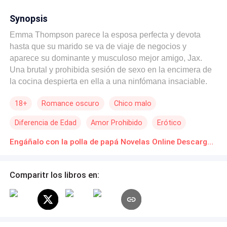
Synopsis
Emma Thompson parece la esposa perfecta y devota
hasta que su marido se va de viaje de negocios y
aparece su dominante y musculoso mejor amigo, Jax.
Una brutal y prohibida sesión de sexo en la encimera de
la cocina despierta en ella a una ninfómana insaciable.
Lo que empieza como una aventura secreta se convierte
18+
Romance oscuro
Chico malo
rápidamente en tríos salvajes, doble penetración brutal,
sesiones de reproducción extremas y dominio sexual
Diferencia de Edad
Amor Prohibido
Erótico
total. A medida que su cuerpo y su mente se deterioran
para su marido, Emma lo arriesga todo por los orgasmos
Engáñalo con la polla de papá Novelas Online Descarga gratuita de PDF
ensordecedores que solo Daddy y sus amigos pueden
darle. ¿Cuánto tiempo podrá mantener su doble vida
Comparitr los libros en:
antes de que todo explote?