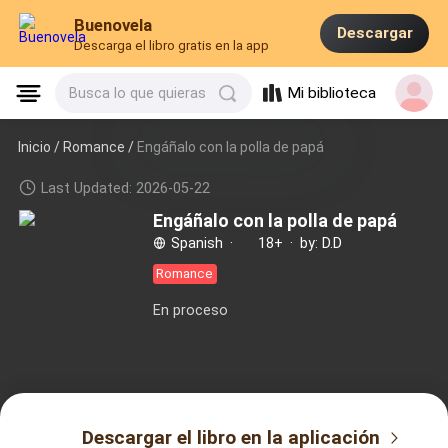
Buenovela
Descargar
Descarga el libro gratis en la app
Mi biblioteca
Busca lo que quieras
Inicio /
Romance
/
Engáñalo con la polla de papá
Last Updated: 2026-05-22
Engáñalo con la polla de papá
Spanish
·
18+
·
by: D.D
Romance
En proceso
Descargar el libro en la aplicación