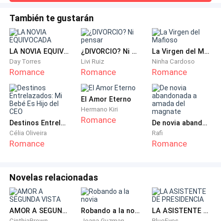
follado como Dios manda en tanto tiempo que a veces
sentía que se estaba volviendo loca. Con solo 26 años,
También te gustarán
La voz de Emma salió temblorosa y sin aliento:
seguía en su mejor momento: curvas en todos los lugares
correctos, tetas grandes y pesadas, una cintura estrecha
que se ensanchaba en un culo que antes atraía miradas
—Necesito esto, Jax. Estoy tan jodidamente
LA NOVIA EQUIVOCADA
¿DIVORCIO? Ni pensar
La Virgen del Mafioso
hambri
cachonda que no puedo pensar con claridad. Por
Day Torres
Livi Ruiz
Ninha Cardoso
Romance
Romance
Romance
favor…
Él sonrió con arrogancia, un brillo depredador en los
El Amor Eterno
ojos.
Hermano Kiri
Romance
Destinos Entrelazados: Mi Bebé Es Hijo del CEO
De novia abandonada a amada del magnate
Célia Oliveira
Rafi
—De ahora en adelante, me llamarás Papi cuando mi
Romance
Romance
polla esté dentro de ti. ¿Entendido?
Ella asintió frenéticamente, ya chorreando por los
Novelas relacionadas
muslos.
Jax no esperó. La giró bruscamente, empujándola
AMOR A SEGUNDA VISTA
Robando a la novia
LA ASISTENTE DE PRESIDENCIA
CinthiaBrown
Joana Guzman
BlueEyes