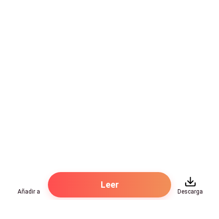
carne gruesa y venosa, dura como una roca y
palpitante. La cabeza hinchada golpeó pesadamente
varias veces contra sus nalgas, luego se deslizó arriba
y abajo por su raja empapada, provocándola,
cubriéndose con sus jugos.
—Suplícamelo —ordenó, presionando solo la punta
contra su apretado agujero.
—Por favor, Papi… Por favor, fóllame. Necesito tu polla
tanto… La he deseado durante tanto tiempo.
Con un profundo gruñido animal, Jax se alineó y
embistió.
Leer
Añadir a
Descarga
—¡¡Fuuuuuuuuck!! —gritó Emma cuando su enorme
polla la atravesó en una sola estocada salvaje hasta