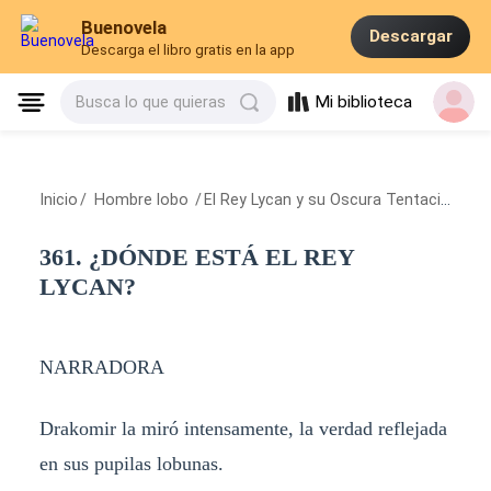
Buenovela
Descargar
Descarga el libro gratis en la app
Mi biblioteca
Busca lo que quieras
Inicio
/
Hombre lobo
/
El Rey Lycan y su Oscura Tentación
/
36
361. ¿DÓNDE ESTÁ EL REY
LYCAN?
NARRADORA
Drakomir la miró intensamente, la verdad reflejada
en sus pupilas lobunas.