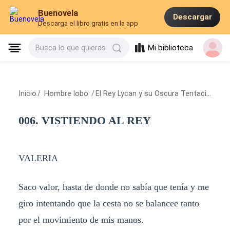
Buenovela
Descargar
Descarga el libro gratis en la app
Mi biblioteca
Busca lo que quieras
Inicio
/
Hombre lobo
/
El Rey Lycan y su Oscura Tentación
/
00
006. VISTIENDO AL REY
VALERIA
Saco valor, hasta de donde no sabía que tenía y me
giro intentando que la cesta no se balancee tanto
por el movimiento de mis manos.