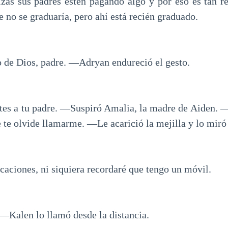
izás sus padres estén pagando algo y por eso es tan r
 no se graduaría, pero ahí está recién graduado.
 de Dios, padre. ―Adryan endureció el gesto.
es a tu padre. ―Suspiró Amalia, la madre de Aiden. ―
 te olvide llamarme. ―Le acarició la mejilla y lo miró
ciones, ni siquiera recordaré que tengo un móvil.
―Kalen lo llamó desde la distancia.