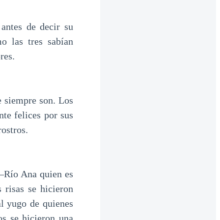
 antes de decir su
o las tres sabían
res.
e siempre son. Los
te felices por sus
ostros.
―Río Ana quien es
risas se hicieron
l yugo de quienes
s se hicieron una