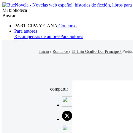
Mi biblioteca
Buscar
PARTICIPA Y GANA
Concurso
Para autores
Recompensas de autores
Para autores
Ranking
Navegar
Inicio
/
Romance
/
El Hijo Oculto Del Príncipe /
Prefác
Novelas
Cuentos Cortos
Todos
Romance
Hombre lobo
Mafia
Sistema
Fantasía
Urbano
LG
compartir