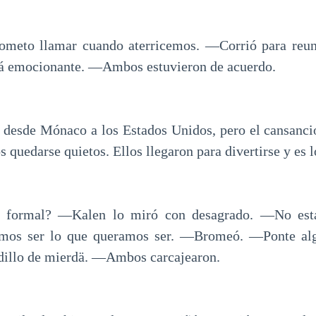
meto llamar cuando aterricemos. ―Corrió para reun
á emocionante. ―Ambos estuvieron de acuerdo.
o desde Mónaco a los Estados Unidos, pero el cansancio
 quedarse quietos. Ellos llegaron para divertirse y es l
 formal? ―Kalen lo miró con desagrado. ―No est
emos ser lo que queramos ser. ―Bromeó. ―Ponte alg
radillo de mierdä. ―Ambos carcajearon.