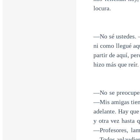
locura.
―No sé ustedes. ―
ni como llegué aq
partir de aquí, pe
hizo más que reír.
―No se preocupen,
―Mis amigas tiene
adelante. Hay que
y otra vez hasta 
―Profesores, lam
―Todos aplaudier