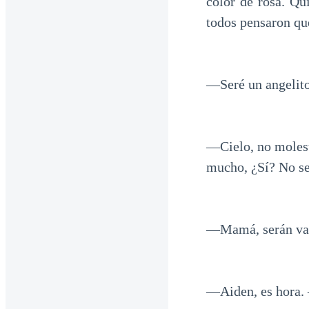
color de rosa. Qu
todos pensaron que
―Seré un angelito
―Cielo, no molest
mucho, ¿Sí? No se
―Mamá, serán vaca
―Aiden, es hora. 