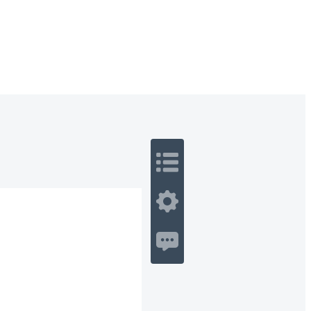
 Romance
Sci-Fi
Guerra
Otros