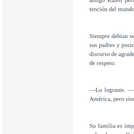
amigo Kalen perm
tención del mundo 
Siempre debían se
sus padres y posic
discurso de agrad
de respeto.
―Lo lograste. ―A
América, pero sie
Su familia es imp