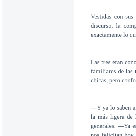
Vestidas con sus 
discurso, la com
exactamente lo que
Las tres eran con
familiares de las
chicas, pero confo
―Y ya lo saben a
la más ligera de
generales. ―Ya e
nos felicitan ho