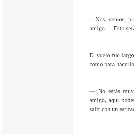
―Nos, vemos, pro
amigo. ―Esto ser
El vuelo fue larg
como para hacerlos
―¿No estás muy
amigo, aquí pod
salir con un esti