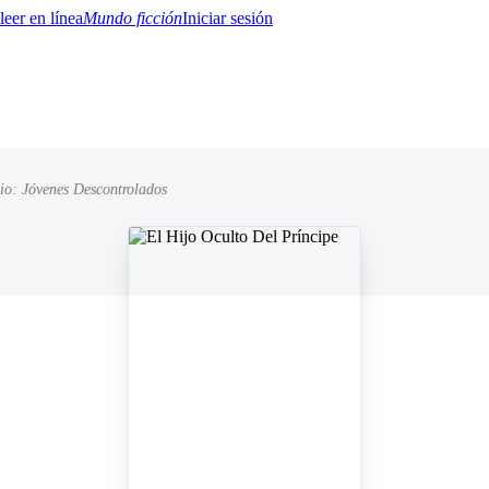
Mundo ficción
Iniciar sesión
io: Jóvenes Descontrolados
BTQ+
YA/TEEN
Paranormal
Misterio/Thriller
Oriental
Juegos
Historia
MM