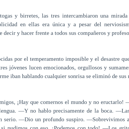
togas y birretes, las tres intercambiaron una mirada
plicidad en ellas era única y a pesar del nerviosism
 decir y hacer frente a todos sus compañeros y profeso
ocidas por el temperamento imposible y el desastre qu
 tres jóvenes lucen emocionados, orgullosos y sumamen
rme iban hablando cualquier sonrisa se eliminó de sus r
migos, ¡Hay que comernos el mundo y no eructarlo! 
 lengua. ―Y no hablo precisamente de la boca. ―Las 
n serio. ―Dio un profundo suspiro. ―Sobrevivimos a
y, si pudimos con eso, ¡Podemos con todo! ―Los grito