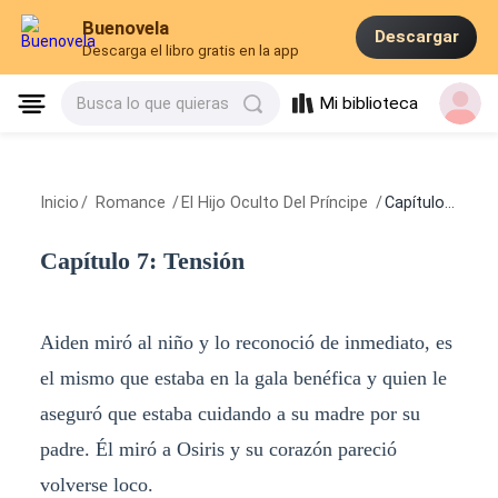
Buenovela
Descargar
Descarga el libro gratis en la app
Mi biblioteca
Busca lo que quieras
Inicio
/
Romance
/
El Hijo Oculto Del Príncipe
/
Capítulo 7: Tensión
Capítulo 7: Tensión
Aiden miró al niño y lo reconoció de inmediato, es
el mismo que estaba en la gala benéfica y quien le
aseguró que estaba cuidando a su madre por su
padre. Él miró a Osiris y su corazón pareció
volverse loco.