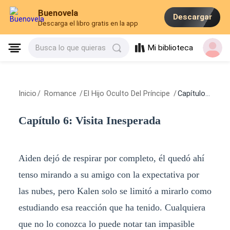
Buenovela
Descargar
Descarga el libro gratis en la app
Mi biblioteca
Busca lo que quieras
Inicio
/
Romance
/
El Hijo Oculto Del Príncipe
/
Capítulo 6: Visita Inesperada
Capítulo 6: Visita Inesperada
Aiden dejó de respirar por completo, él quedó ahí
tenso mirando a su amigo con la expectativa por
las nubes, pero Kalen solo se limitó a mirarlo como
estudiando esa reacción que ha tenido. Cualquiera
que no lo conozca lo puede notar tan impasible