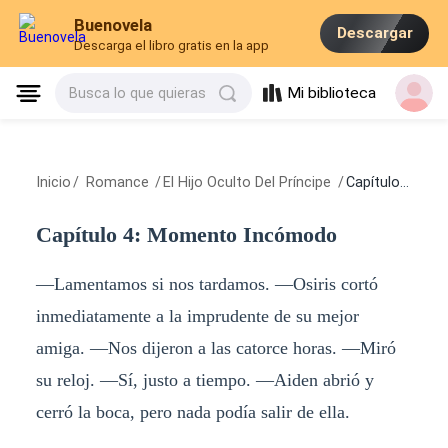
Buenovela
Descargar
Descarga el libro gratis en la app
Mi biblioteca
Busca lo que quieras
Inicio
/
Romance
/
El Hijo Oculto Del Príncipe
/
Capítulo 4: Momento Incómodo
Capítulo 4: Momento Incómodo
―Lamentamos si nos tardamos. ―Osiris cortó
inmediatamente a la imprudente de su mejor
amiga. ―Nos dijeron a las catorce horas. ―Miró
su reloj. ―Sí, justo a tiempo. ―Aiden abrió y
cerró la boca, pero nada podía salir de ella.