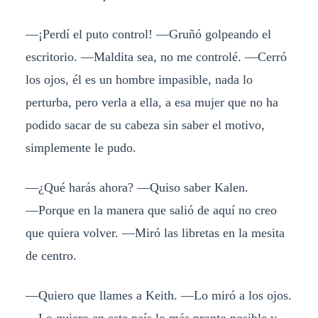
―¡Perdí el puto control! ―Gruñó golpeando el
escritorio. ―Maldita sea, no me controlé. ―Cerró
los ojos, él es un hombre impasible, nada lo
perturba, pero verla a ella, a esa mujer que no ha
podido sacar de su cabeza sin saber el motivo,
simplemente le pudo.
―¿Qué harás ahora? ―Quiso saber Kalen.
―Porque en la manera que salió de aquí no creo
que quiera volver. ―Miró las libretas en la mesita
de centro.
―Quiero que llames a Keith. ―Lo miró a los ojos.
―Lo quiero en este país lo más pronto posible y