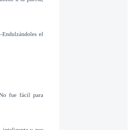
―Endulzándoles el
o fue fácil para
inteligente y que