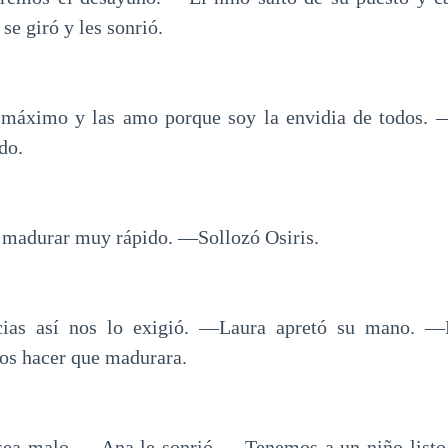
 se giró y les sonrió.
máximo y las amo porque soy la envidia de todos. 
do.
madurar muy rápido. ―Sollozó Osiris.
cias así nos lo exigió. ―Laura apretó su mano. ―N
os hacer que madurara.
ea malo. ―Ana le sonrió. ―Tenemos a un niño listo, 