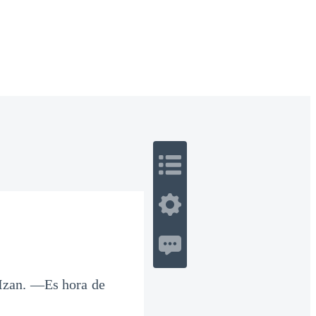
 Romance
Sci-Fi
Guerra
Otros
 Izan. ―Es hora de