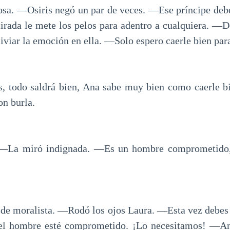
sa. ―Osiris negó un par de veces. ―Ese príncipe debe 
irada le mete los pelos para adentro a cualquiera. ―De
liviar la emoción en ella. ―Solo espero caerle bien par
, todo saldrá bien, Ana sabe muy bien como caerle bi
n burla.
―La miró indignada. ―Es un hombre comprometido,
e moralista. ―Rodó los ojos Laura. ―Esta vez debes 
 el hombre esté comprometido. ¡Lo necesitamos! ―An