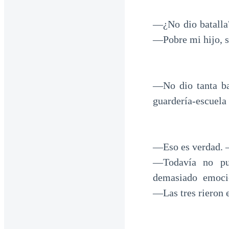
―¿No dio batalla?
―Pobre mi hijo, s
―No dio tanta ba
guardería-escuela
―Eso es verdad. ―
―Todavía no pu
demasiado emoci
―Las tres rieron 