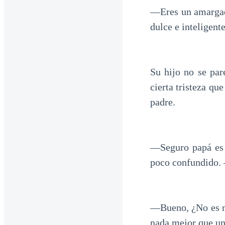
―Eres un amargadi
dulce e inteligent
Su hijo no se par
cierta tristeza que
padre.
―Seguro papá es
poco confundido. 
―Bueno, ¿No es m
nada mejor que un