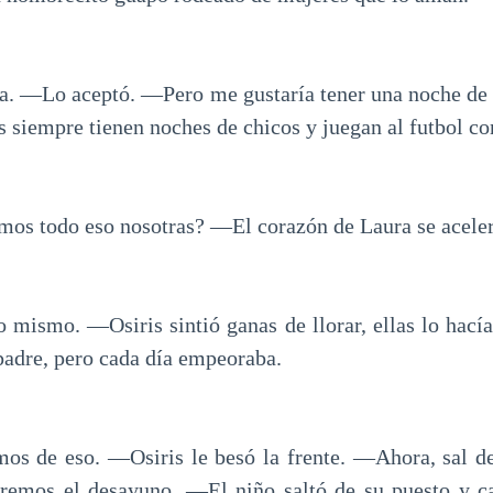
a. ―Lo aceptó. ―Pero me gustaría tener una noche de 
iempre tienen noches de chicos y juegan al futbol con
os todo eso nosotras? ―El corazón de Laura se aceler
o mismo. ―Osiris sintió ganas de llorar, ellas lo hacía
padre, pero cada día empeoraba.
s de eso. ―Osiris le besó la frente. ―Ahora, sal de
aremos el desayuno. ―El niño saltó de su puesto y ca