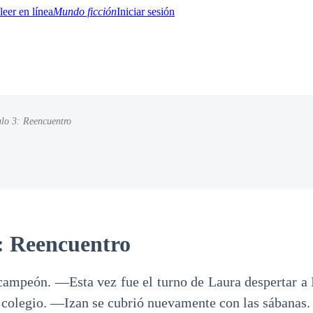
Mundo ficción
Iniciar sesión
lo 3: Reencuentro
BTQ+
YA/TEEN
Paranormal
Misterio/Thriller
Oriental
Juegos
Historia
MM
: Reencuentro
ampeón. ―Esta vez fue el turno de Laura despertar a
al colegio. ―Izan se cubrió nuevamente con las sábanas.