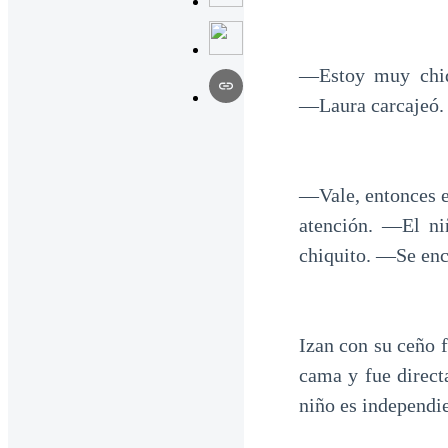
―Estoy muy chiqu
―Laura carcajeó.
―Vale, entonces e
atención. ―El n
chiquito. ―Se en
Izan con su ceño f
cama y fue direct
niño es independie