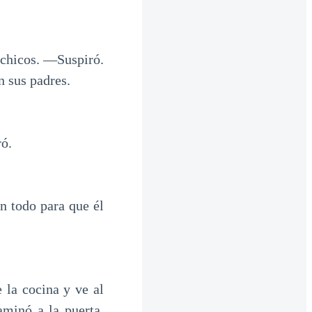
chicos. ―Suspiró.
 sus padres.
ó.
n todo para que él
 la cocina y ve al
minó a la puerta,