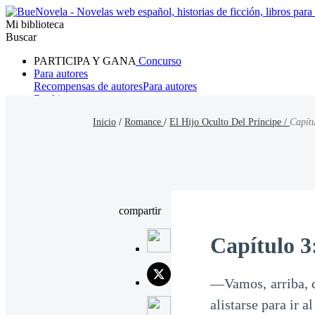
Mi biblioteca
Buscar
PARTICIPA Y GANA
Concurso
Para autores
Recompensas de autores
Para autores
Ranking
Navegar
Inicio
/
Romance
/
El Hijo Oculto Del Príncipe /
Capítu
Novelas
Cuentos Cortos
Todos
Romance
Hombre lobo
Mafia
Sistema
Fantasía
Urbano
LG
compartir
Capítulo 3
―Vamos, arriba, c
alistarse para ir 