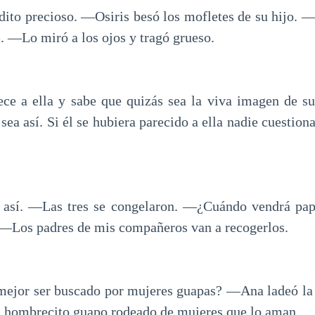
to precioso. ―Osiris besó los mofletes de su hijo. ―
e. ―Lo miró a los ojos y tragó grueso.
ece a ella y sabe que quizás sea la viva imagen de su
 sea así. Si él se hubiera parecido a ella nadie cuestion
 así. ―Las tres se congelaron. ―¿Cuándo vendrá pa
―Los padres de mis compañeros van a recogerlos.
ejor ser buscado por mujeres guapas? ―Ana ladeó la
 hombrecito guapo rodeado de mujeres que lo aman.