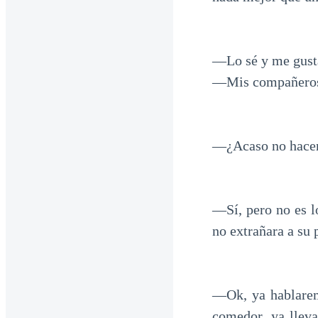
―Lo sé y me gust
―Mis compañeros s
―¿Acaso no hacem
―Sí, pero no es l
no extrañara a su 
―Ok, ya hablaremo
comedor, ya llev