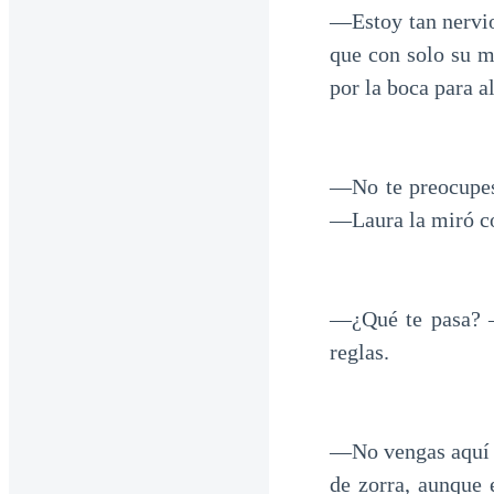
―Estoy tan nervio
que con solo su m
por la boca para a
―No te preocupes
―Laura la miró co
―¿Qué te pasa? 
reglas.
―No vengas aquí d
de zorra, aunque