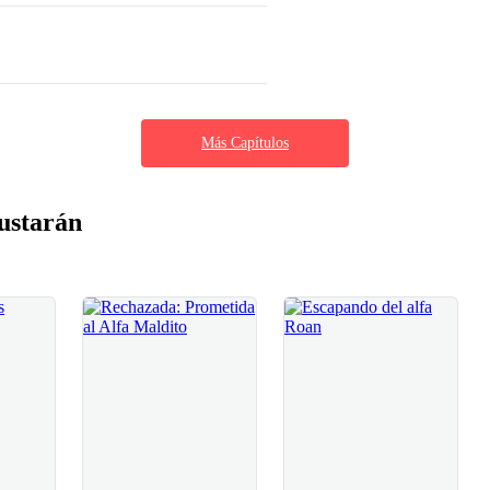
Más Capítulos
ustarán