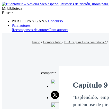
Mi biblioteca
Buscar
PARTICIPA Y GANA
Concurso
Para autores
Recompensas de autores
Para autores
Ranking
Navegar
Inicio
/
Hombre lobo
/
El Alfa y su Luna contratada /
C
Novelas
Cuentos Cortos
Todos
Romance
Hombre lobo
Mafia
Sistema
Fantasía
Urbano
LG
compartir
Capítulo 9
"Espléndido, emp
poniéndose de pie