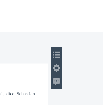
 Romance
Sci-Fi
Guerra
Otros
", dice Sebastian