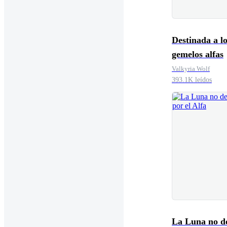
Destinada a l
gemelos alfas
Valkyria Wolf
393.1K leídos
La Luna no d