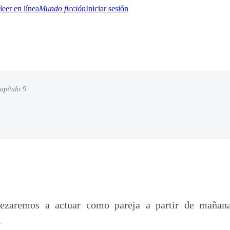
Mundo ficción
Iniciar sesión
apítulo 9
BTQ+
YA/TEEN
Paranormal
Misterio/Thriller
Oriental
Juegos
Historia
MM
ezaremos a actuar como pareja a partir de mañana
.