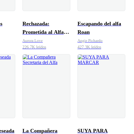
os
Rechazada:
Escapando del alfa
Prometida al Alfa
Roan
Maldito
Aurora Love
Angie Pichardo
226.7K leídos
427.3K leídos
eseada
La Compañera
SUYA PARA