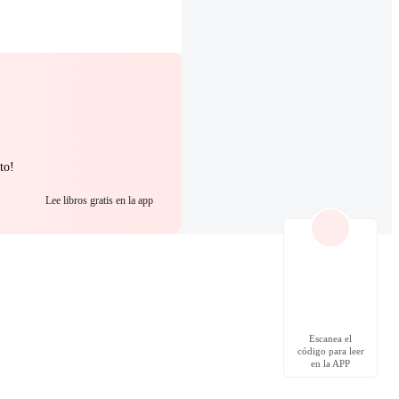
to!
Lee libros gratis en la app
Escanea el
código para leer
en la APP