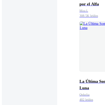
por el Alfa
Miss L
308.5K leídos
La Última So
Luna
Ophelia
402 leídos