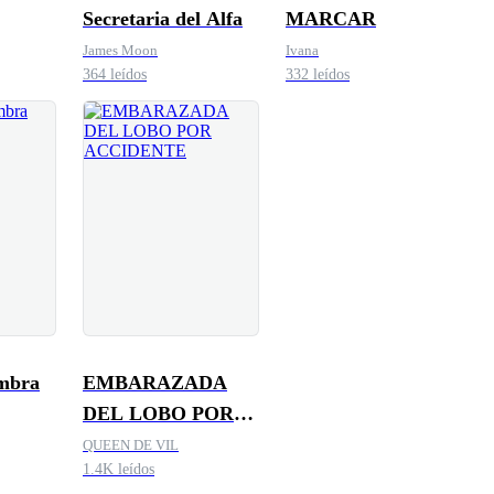
Secretaria del Alfa
MARCAR
James Moon
Ivana
364 leídos
332 leídos
mbra
EMBARAZADA
DEL LOBO POR
ACCIDENTE
QUEEN DE VIL
1.4K leídos