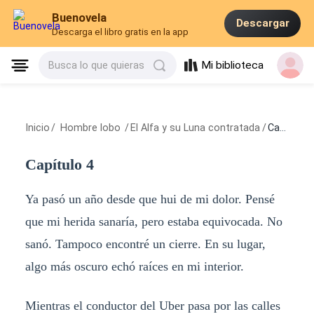
Buenovela
Descargar
Descarga el libro gratis en la app
Mi biblioteca
Busca lo que quieras
Inicio
/
Hombre lobo
/
El Alfa y su Luna contratada
/
Capítulo 4
Capítulo 4
Ya pasó un año desde que hui de mi dolor. Pensé
que mi herida sanaría, pero estaba equivocada. No
sanó. Tampoco encontré un cierre. En su lugar,
algo más oscuro echó raíces en mi interior.
Mientras el conductor del Uber pasa por las calles