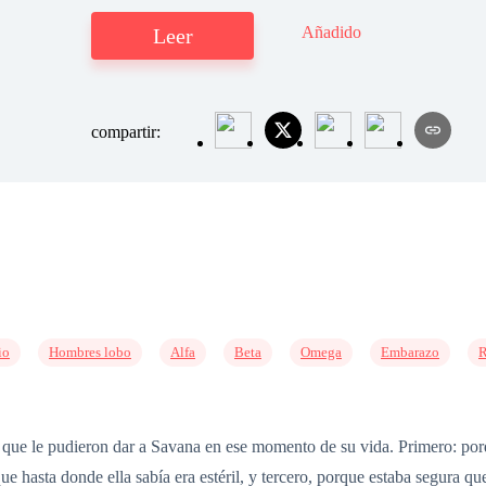
Añadido
Leer
compartir:
io
Hombres lobo
Alfa
Beta
Omega
Embarazo
R
a que le pudieron dar a Savana en ese momento de su vida. Primero: por
e hasta donde ella sabía era estéril, y tercero, porque estaba segura que