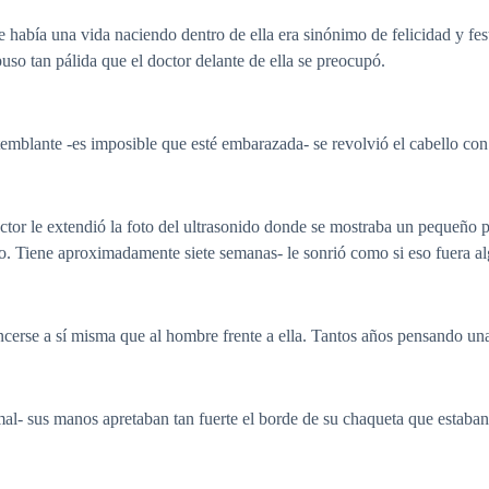
había una vida naciendo dentro de ella era sinónimo de felicidad y fest
 puso tan pálida que el doctor delante de ella se preocupó.
 temblante -es imposible que esté embarazada- se revolvió el cabello c
doctor le extendió la foto del ultrasonido donde se mostraba un pequeño
to. Tiene aproximadamente siete semanas- le sonrió como si eso fuera a
rse a sí misma que al hombre frente a ella. Tantos años pensando una 
al- sus manos apretaban tan fuerte el borde de su chaqueta que estaba