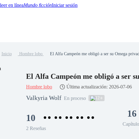
Mundo ficción
Iniciar sesión
Inicio
Hombre lobo
El Alfa Campeón me obligó a ser su Omega priva
BTQ+
YA/TEEN
Paranormal
Misterio/Thriller
Oriental
Juegos
Historia
MM
El Alfa Campeón me obligó a ser 
Hombre lobo
Última actualización: 2026-07-06
Valkyria Wolf
12
En proceso
16
10
Capítul
2 Reseñas