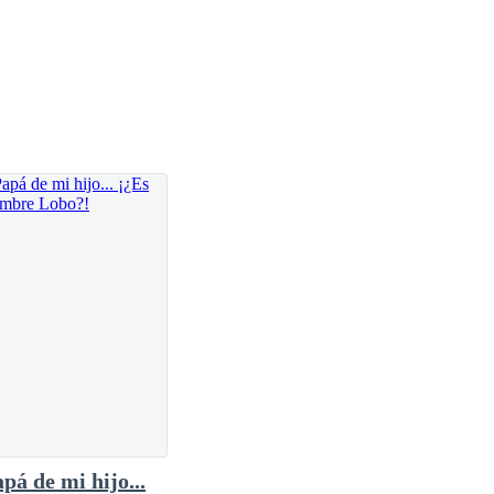
se había revolcado y la había anudado.
sultado debía estar mal porque era simplemente
ación era totalmente acérrimo.
resultado en sus manos dos horas después, donde su
pá de mi hijo...
mana. Sin olor, sin feromonas, pero entonces que era