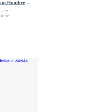
 un Hombre
 para ella que todo a su alrededor comenzó a
?!
 Love
 leídos
 si la vida ya no fuera una total m****a. No sabía