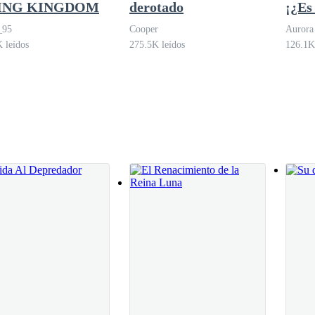
SING KINGDOM
derotado
¡¿Es
ero Omega», razón que explicaba su esterilidad. Fue un golpe tan duro
Lobo
_95
Cooper
Aurora
 leídos
275.5K leídos
126.1K
a lo que había despertado en ella. Lo último en la escala social. Como