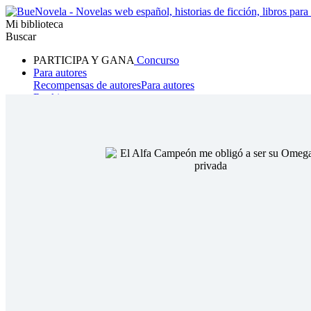
Mi biblioteca
Buscar
PARTICIPA Y GANA
Concurso
Para autores
Recompensas de autores
Para autores
Ranking
Navegar
Novelas
Cuentos Cortos
Todos
Romance
Hombre lobo
Mafia
Sistema
Fantasía
Urbano
LG