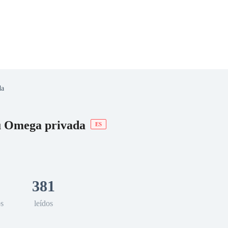
da
 Romance
Sci-Fi
Guerra
Otros
su Omega privada
ES
381
os
leídos