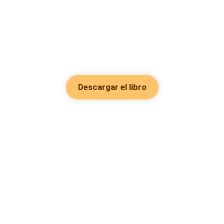
Descargar el libro
Hot Genres
Romance
Recursos
Hombre lobo
Palabras clave
Redes Sociales
Mafia