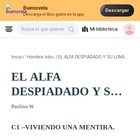
Buenovela
Descargar
Descarga el libro gratis en la app
Mi biblioteca
Busca lo que quieras
Inicio
/
Hombre lobo
/
EL ALFA DESPIADADO Y SU LUNA FALSA.
EL ALFA
DESPIADADO Y SU
LUNA FALSA.
Paulina W
C1 –VIVIENDO UNA MENTIRA.