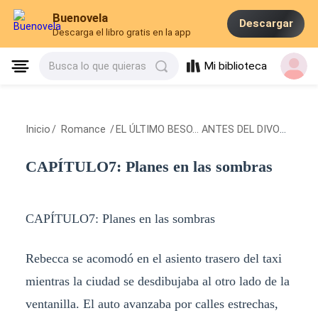
Buenovela
Descargar
Descarga el libro gratis en la app
Mi biblioteca
Busca lo que quieras
Inicio
/
Romance
/
EL ÚLTIMO BESO... ANTES DEL DIVORCIO
/
C
CAPÍTULO7: Planes en las sombras
CAPÍTULO7: Planes en las sombras
Rebecca se acomodó en el asiento trasero del taxi
mientras la ciudad se desdibujaba al otro lado de la
ventanilla. El auto avanzaba por calles estrechas,