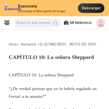
Buenovela
Descargar
Descarga el libro gratis en la app
Mi biblioteca
Busca lo que quieras
Inicio
/
Romance
/
EL ÚLTIMO BESO... ANTES DEL DIVORCIO
/
C
CAPÍTULO 10: La señora Sheppard
CAPÍTULO 10: La señora Sheppard
“¿De verdad piensas que yo le habría regalado un
Ferrari a tu amante?”