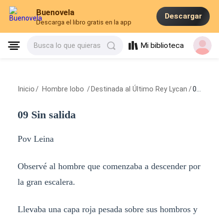
Buenovela
Descargar
Descarga el libro gratis en la app
Mi biblioteca
Busca lo que quieras
Inicio
/
Hombre lobo
/
Destinada al Último Rey Lycan
/
09 Sin salida
09 Sin salida
Pov Leina
Observé al hombre que comenzaba a descender por
la gran escalera.
Llevaba una capa roja pesada sobre sus hombros y