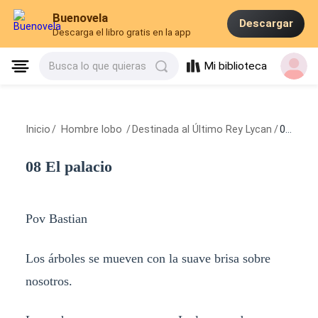
Buenovela
Descargar
Descarga el libro gratis en la app
Mi biblioteca
Busca lo que quieras
Inicio
/
Hombre lobo
/
Destinada al Último Rey Lycan
/
08 El palacio
08 El palacio
Pov Bastian
Los árboles se mueven con la suave brisa sobre
nosotros.