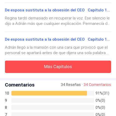
dos preguntas sonó como curiosidad. Tampoco como
habría sido tramitado por ella, que los documentos ya
preocupación. Hubo algo más en su voz, una dureza breve
habían sido aprobados por el juez y que la ruptura estaba
De esposa sustituta a la obsesión del CEO Capítulo 189
—¿Se trata de mi hermana?
que no logró disfrazar a tiempo.Victoria frunció apenas el
relacionada con su hermana, a quien la prensa colocaba
ceño.—Debo contestar.Daniel parpadeó, y en un instante su
Regina tardó demasiado en recuperar la voz. Ese silencio le
como la tercera en discordia por una historia inconclusa
expresión volvió a ordenarse. La rigidez desapareció de su
Los pasos de Adrián se detuvieron por un instante.
dijo a Adrián más que cualquier explicación. Permanecía de
con Adrián Montenegro.A Victoria se le revolvió el
mandíbula, sus hombros bajaron un poco y sus ojos
pie detrás del escritorio, con la carpeta abierta frente a él y
estómago porque aquello no era solo una noticia. Era su
adoptaron otra vez esa súplica silenciosa que parecía
las fotografías extendidas como una acusación imposible
vergüenza puesta en voz alta. Su dolor convertido en
—Sí. El médico dice que reaccionó a un nuevo
pedirle que no se fuera, que no lo dejara solo, que no
De esposa sustituta a la obsesión del CEO Capítulo 188
de esconder. No necesitaba levantar la voz. Su quietud era
entretenimiento. Su matrimonio, su enfermedad, la
estímulo. Tengo que ir.
permitiera que Adrián interrumpiera aquel momento.Victoria
mucho peor.—Eso no es lo que parece —dijo ella al
recuperación de Fernanda y sus trámites privados
Adrián llegó a la mansión con una cara que provocó que el
dudó. pero el teléfono seguía sonando.Daniel no dijo nada
fin.Adrián soltó una exhalación breve, sin humor.—Cuidado.
mezclados en un relato donde ella aparecía como la
personal se apartará antes de que dijera una sola palabra.
más, pero la forma en que la miró fue suficiente para
Victoria permaneció en silencio durante unos
Esa frase suele usarse cuando algo es exactamente lo que
esposa que finalmente acepta
Clara apareció en el vestíbulo casi de inmediato. Llevaba las
hacerla sentir culpable. Estaba en una cama de hospital,
parece.Regina cerró la puerta con mano temblorosa, pero
segundos.
manos cruzadas sobre el delantal y evitó mirarlo
recuperándose de algo que, según ella creía, había hecho
Más Capítulos
mantuvo la barbilla alta.—Eran opciones sociales. Nada más.
directamente. Él no lo notó al principio. Su mente estaba
para salvarla. No era justo dejarlo hablando solo pero
—¿Opciones para qué?—Para el futuro.—¿El futuro de
ocupada con el artículo, los papeles desaparecidos y la
La noche anterior había esperado hasta la madrugada
tampoco era justo ignorar a Adrián.Finalmente respondió.—
quién?Regina apretó el bolso contra su cuerpo.—Adrián, no
urgencia de hablar con Victoria antes de que alguien más le
Adrián.La voz de él llegó de inmedi
frente a una mesa llena de comida que terminó
seas ingenuo. Tu matrimonio con Victoria esta destruido
Comentarios
34 Reseñas ·
34 Comentarios
clavara esa noticia en el pecho.—¿Dónde está mi esposa?
desde hace tiempo.Él la miró con una calma tan fría que
enfriándose. Esa mañana, él ni siquiera se había
Clara bajó la cabeza.—En su habitación, señor.—¿Está
10
91%(31)
Regina sintió el impulso de retroceder.—Mi matrimonio no
sentado para terminar el desayuno con ella.
despierta?—No lo sé.Adrián la miró apenas.—Ve a revisar.
es asunto tuyo.—Lo es cuando afectaba a esta familia.—No.
9
0%(0)
Necesito hablar con ella.—Sí, señor.Clara se retiró con
Tú decidiste que lo era porque Victoria nunca encajó en la
pasos contenidos, pero no caminó hacia la escalera de
8
0%(0)
Sin embargo, bastaba una llamada del hospital para
imagen que
inmediato. Se desvió por el pasillo lateral, donde nadie
7
0%(0)
que saliera corriendo sin pensarlo dos veces.