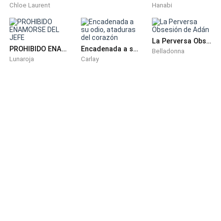
Chloe Laurent
Hanabi
Cuando el corazón de una persona ya le pertenece a
alguien más, ni siquiera el matrimonio puede
La Perversa Obsesión de Adán
conseguir una sola palabra de amor. Finalmente,
PROHIBIDO ENAMORSE DEL JEFE
Encadenada a su odio, ataduras del corazón
Belladonna
Lunaroja
Carlay
Victoria se hizo a un lado.
—Ten cuidado en el camino.
Adrián asintió y salió por la puerta. Victoria
permaneció en el mismo lugar. No corrió detrás de él
ni derramó una sola lágrima. Había vivido aquella
escena demasiadas veces.
Aquel día tan especial para ella era solo uno más
entre las muchas ocasiones en las que había ocurrido
lo mismo.