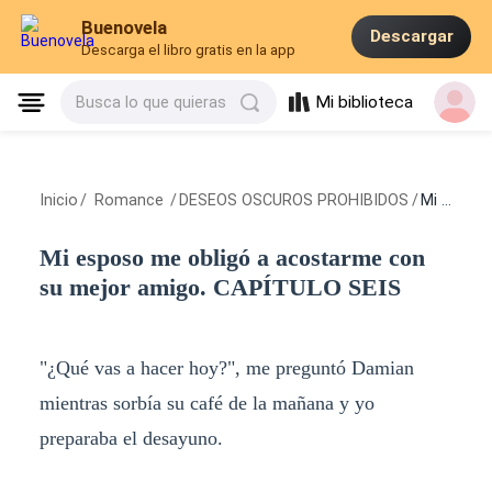
Buenovela
Descargar
Descarga el libro gratis en la app
Mi biblioteca
Busca lo que quieras
Inicio
/
Romance
/
DESEOS OSCUROS PROHIBIDOS
/
Mi esposo me obligó a acostarme con su mejor amigo. CAPÍTULO SEIS
Mi esposo me obligó a acostarme con
su mejor amigo. CAPÍTULO SEIS
"¿Qué vas a hacer hoy?", me preguntó Damian
mientras sorbía su café de la mañana y yo
preparaba el desayuno.