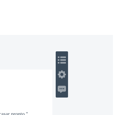
 Romance
Sci-Fi
Guerra
Otros
casar pronto."