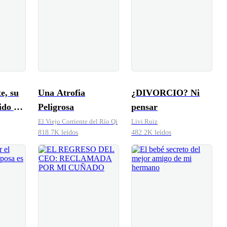
e, su
Una Atrofia
¿DIVORCIO? Ni
ido el
Peligrosa
pensar
El Viejo Corriente del Río Qi
Livi Ruiz
818.7K leídos
482.2K leídos