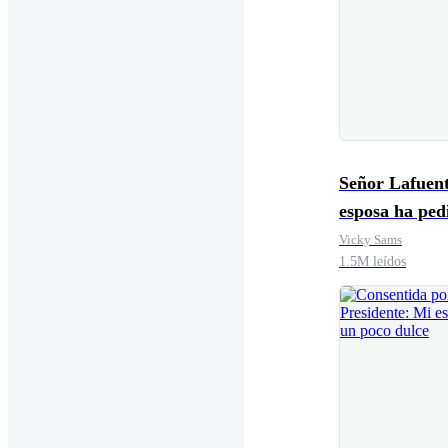
Señor Lafuent
esposa ha ped
divorcio hace
Vicky Sams
1.5M leídos
tiempo