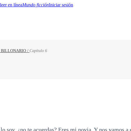
Mundo ficción
Iniciar sesión
 BILLONARIO /
Capítulo 6
BTQ+
YA/TEEN
Paranormal
Misterio/Thriller
Oriental
Juegos
Historia
MM
lo soy, ¿no te acuerdas? Eres mi novia. Y nos vamos a 