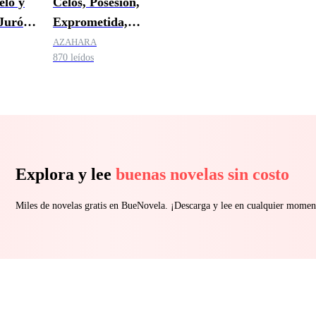
elo y
Celos, Posesión,
Juró
Exprometida,
Síndrome de
AZAHARA
870 leídos
Estocolmo
Explora y lee
buenas novelas sin costo
Miles de novelas gratis en BueNovela. ¡Descarga y lee en cualquier momen