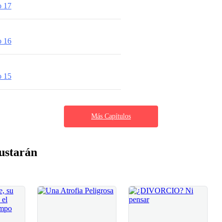
o 17
o 16
o 15
Más Capítulos
ustarán