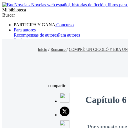
Mi biblioteca
Buscar
PARTICIPA Y GANA
Concurso
Para autores
Recompensas de autores
Para autores
Ranking
Navegar
Inicio
/
Romance
/
COMPRÉ UN GIGOLÓ Y ERA UN
Novelas
Cuentos Cortos
Todos
Romance
Hombre lobo
Mafia
Sistema
Fantasía
Urbano
LG
compartir
Capítulo 6
"Por supuesto que 