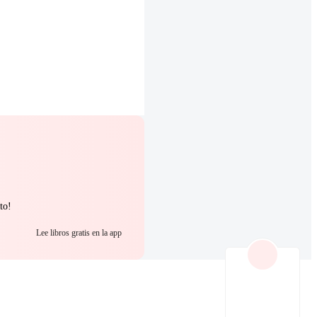
to!
Lee libros gratis en la app