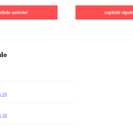
pítulo anterior
capítulo sigui
ulo
o 19
o 18