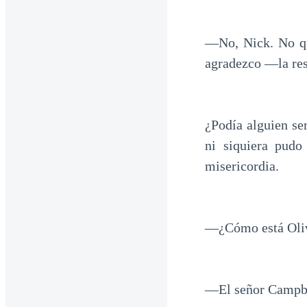
—No, Nick. No qui
agradezco —la re
¿Podía alguien s
ni siquiera pudo
misericordia.
—¿Cómo está Olive
—El señor Campbell