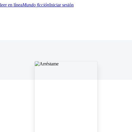
Mundo ficción
Iniciar sesión
BTQ+
YA/TEEN
Paranormal
Misterio/Thriller
Oriental
Juegos
Historia
MM