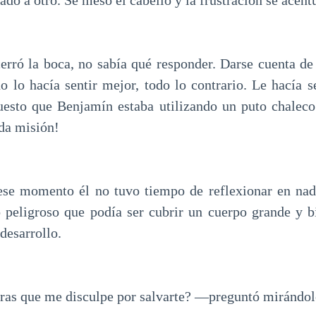
do a otro. Se mesó el cabello y la frustración se acentu
cerró la boca, no sabía qué responder. Darse cuenta de
no lo hacía sentir mejor, todo lo contrario. Le hacía s
uesto que Benjamín estaba utilizando un puto chaleco 
ida misión!
ese momento él no tuvo tiempo de reflexionar en n
 peligroso que podía ser cubrir un cuerpo grande y 
desarrollo.
as que me disculpe por salvarte? —preguntó mirándol