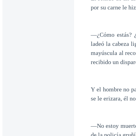
por su carne le hi
—¿Cómo estás? ¿C
ladeó la cabeza l
mayúscula al reco
recibido un dispar
Y el hombre no pa
se le erizara, él 
—No estoy muerto
de la policía gruñ