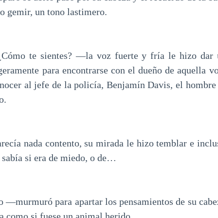
zo gemir, un tono lastimero.
ómo te sientes? —la voz fuerte y fría le hizo dar 
igeramente para encontrarse con el dueño de aquella vo
nocer al jefe de la policía, Benjamín Davis, el hombre 
o.
recía nada contento, su mirada le hizo temblar e inclus
no sabía si era de miedo, o de…
 —murmuró para apartar los pensamientos de su cabeza
ía como si fuese un animal herido.