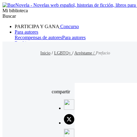
Mi biblioteca
Buscar
PARTICIPA Y GANA
Concurso
Para autores
Recompensas de autores
Para autores
Ranking
Navegar
Inicio
/
LGBTQ+
/
Arréstame /
Prefacio
Novelas
Cuentos Cortos
Todos
Romance
Hombre lobo
Mafia
Sistema
Fantasía
Urbano
LG
compartir