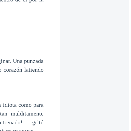
ginar. Una punzada
o corazón latiendo
n idiota como para
tan malditamente
ntrenado! —gritó