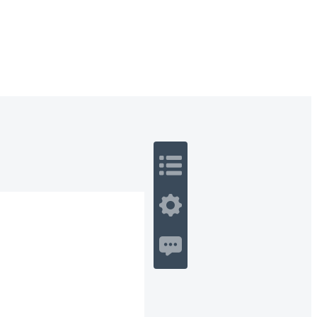
 Romance
Sci-Fi
Guerra
Otros