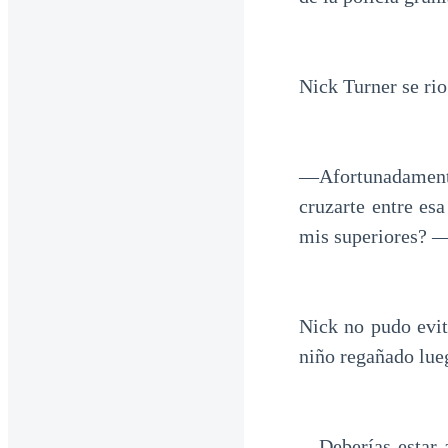
Nick Turner se rio
—Afortunadamente
cruzarte entre es
mis superiores? 
Nick no pudo evit
niño regañado lue
—Deberías estar a