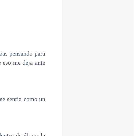
bas pensando para
e eso me deja ante
 se sentía como un
entro de él por la