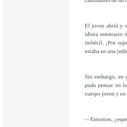
caminando de un la
El joven abrió y 
idiota temerario 
imbécil. ¡Por sup
estaba en una jod
Sin embargo, en 
pudo pensar en lo
cuerpo joven y en 
—Entonces, ¿esper