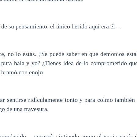
 de su pensamiento, el único herido aquí era él…
, no lo estás. ¿Se puede saber en qué demonios esta
a puta bala y yo? ¿Tienes idea de lo comprometido qu
—bramó con enojo.
ar sentirse ridículamente tonto y para colmo también
go de una travesura.
gradecido —susurró, sintiendo como el enojo nacía d