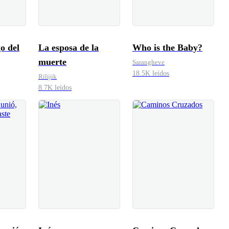
o del
La esposa de la
Who is the Baby?
muerte
Sarangheve
18.5K leídos
Rilijik
8.7K leídos