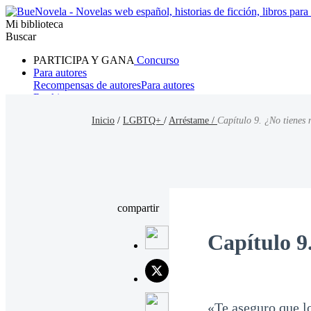
Mi biblioteca
Buscar
PARTICIPA Y GANA
Concurso
Para autores
Recompensas de autores
Para autores
Ranking
Navegar
Inicio
/
LGBTQ+
/
Arréstame /
Capítulo 9. ¿No tienes 
Novelas
Cuentos Cortos
Todos
Romance
Hombre lobo
Mafia
Sistema
Fantasía
Urbano
LG
compartir
Capítulo 9
«Te aseguro que l