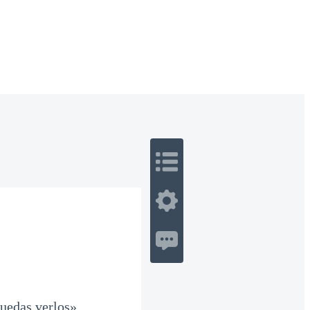
 Romance
Sci-Fi
Guerra
Otros
puedas verlos»