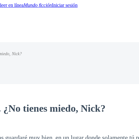
Mundo ficción
Iniciar sesión
miedo, Nick?
BTQ+
YA/TEEN
Paranormal
Misterio/Thriller
Oriental
Juegos
Historia
MM
. ¿No tienes miedo, Nick?
os guardaré muy bien, en un lugar donde solamente tú 