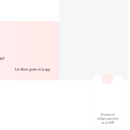
to!
Lee libros gratis en la app
Escanea el
código para leer
en la APP