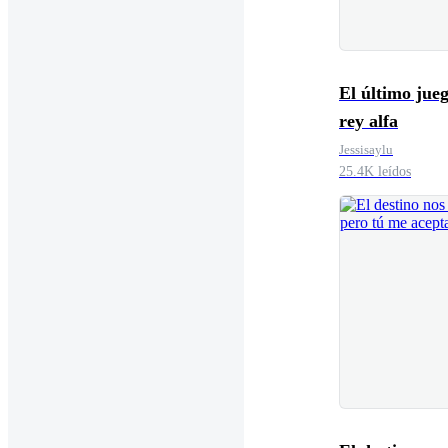
El último jueg
rey alfa
Jessisaylu
25.4K leídos