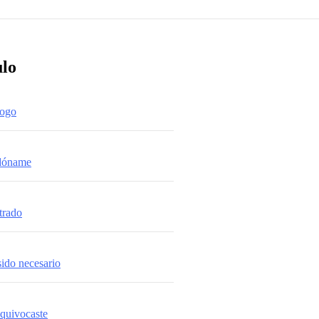
ulo
logo
rdóname
ltrado
sido necesario
equivocaste