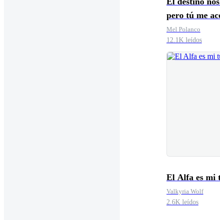
El destino nos
pero tú me ac
Mel Polanco
12.1K leídos
El Alfa es mi 
Valkyria Wolf
2.6K leídos