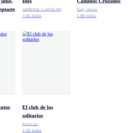
 unió,
Inés
Caminos Cruzados
eptaste
ABDENAL CARVALHO
Kitty_flower
3.6K leídos
1.8K leídos
tutor
El club de los
solitarios
Flores Jaz
3.3K leídos