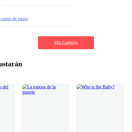
 capaz de morir
Más Capítulos
ustarán