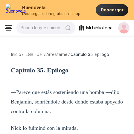
Buenovela
Descargar
Descarga el libro gratis en la app
Mi biblioteca
Busca lo que quieras
Inicio
/
LGBTQ+
/
Arréstame
/
Capítulo 35. Epílogo
Capítulo 35. Epílogo
—Parece que estás sosteniendo una bomba —dijo
Benjamín, sonriéndole desde donde estaba apoyado
contra la columna.
Nick lo fulminó con la mirada.