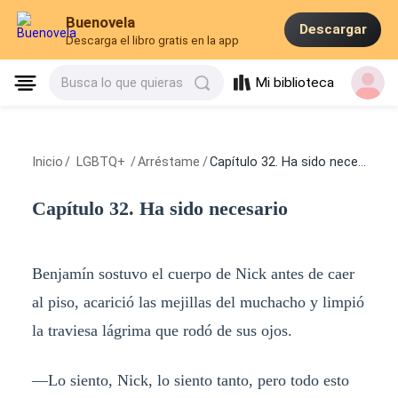
Buenovela
Descargar
Descarga el libro gratis en la app
Mi biblioteca
Busca lo que quieras
Inicio
/
LGBTQ+
/
Arréstame
/
Capítulo 32. Ha sido necesario
Capítulo 32. Ha sido necesario
Benjamín sostuvo el cuerpo de Nick antes de caer
al piso, acarició las mejillas del muchacho y limpió
la traviesa lágrima que rodó de sus ojos.
—Lo siento, Nick, lo siento tanto, pero todo esto